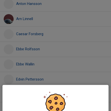
Anton Hansson
Arn Linnell
Caesar Forsberg
Ebbe Rolfsson
Ebbe Wallin
Edvin Pettersson
Elias Källberg
Isac Kvarnefors