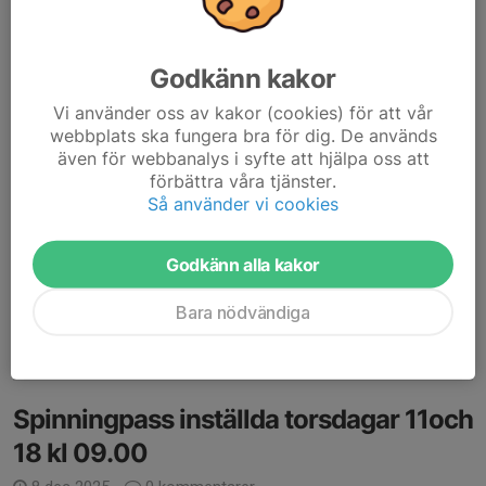
Anki
Läs mer
Godkänn kakor
Annandagsspinning
Vi använder oss av kakor (cookies) för att vår
webbplats ska fungera bra för dig. De används
10 dec 2025
0 kommentarer
även för webbanalys i syfte att hjälpa oss att
Man kan ju inte bryta en tradition, så vi kör spinning på
förbättra våra tjänster.
annandagen även i år 🎅🏼🚴🏼‍♀️
Så använder vi cookies
26/12 kl 10-10:45.
Platserna är släppta så in o boka din cykel. Ligger under spinning
Godkänn alla kakor
45.
Bara nödvändiga
Välkomna!
Läs mer
Spinningpass inställda torsdagar 11och
18 kl 09.00