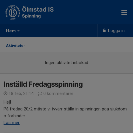
Ölmstad IS
Spinning
Logga in
Hem
Aktiviteter
Ingen aktivitet inbokad
Inställd Fredagsspinning
18 feb, 21:14
0 kommentarer
Hej!
På fredag 20/2 måste vi tyvärr ställa in spinningen pga sjukdom
o förhinder.
Läs mer