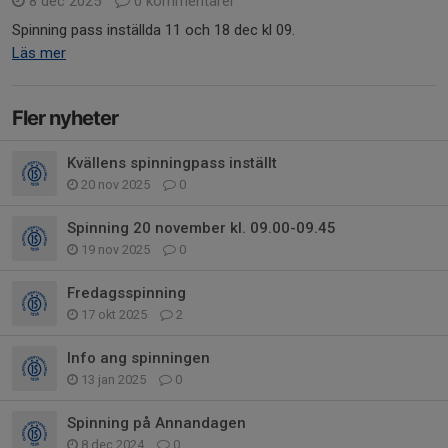
8 dec 2025
0 kommentarer
Spinning pass inställda 11 och 18 dec kl 09.
Läs mer
Fler nyheter
Kvällens spinningpass inställt
20 nov 2025
0
Spinning 20 november kl. 09.00-09.45
19 nov 2025
0
Fredagsspinning
17 okt 2025
2
Info ang spinningen
13 jan 2025
0
Spinning på Annandagen
8 dec 2024
0