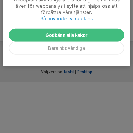
Läs mer
även för webbanalys i syfte att hjälpa oss att
förbättra våra tjänster.
Så använder vi cookies
Godkänn alla kakor
Bara nödvändiga
För
smarta
idrottsföreningar
Välj version:
Mobil
|
Desktop