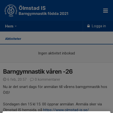
Ölmstad IS
Barngymnastik födda 2021
Logga in
Hem
Aktiviteter
Ingen aktivitet inbokad
Barngymnastik våren -26
6 feb, 20:57
0 kommentarer
Nu är det snart dags för anmälan till vårens barngymnastik hos
ÖIS!
Söndagen den 15 kl 15: 00 öppnar anmälan. Anmäla sker via
Ölmstad IS hemsida, på
https://www.olmstad-is.se/