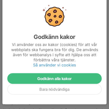
Det kommer att komma upp en länk på första...
Läs mer
Barngymnastik hösten 2025
Godkänn kakor
26 aug 2025
0 kommentarer
Vi använder oss av kakor (cookies) för att vår
Nu är det snart dags för anmälan till höstens barngymnastik hos
webbplats ska fungera bra för dig. De används
Ölmstad IS!
även för webbanalys i syfte att hjälpa oss att
Söndagen den 7 September kl 15:00 öppnar anmälan.
förbättra våra tjänster.
Anmälan sker här via Ölmstad IS hemsida.
Så använder vi cookies
https://www.olmstad-is.se/
Det kommer att komma upp en...
Godkänn alla kakor
Läs mer
Bara nödvändiga
Vårens barngymnastik
15 jan 2025
0 kommentarer