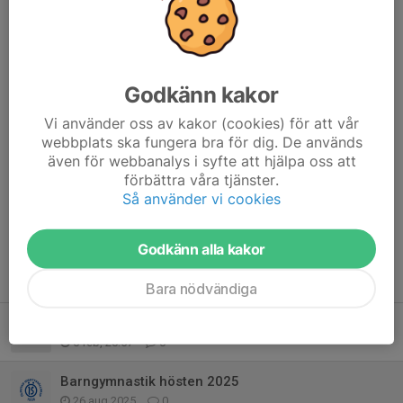
Barn födda:
2020 måndagar 17:15-18:00 utan föräldrar Ölmstadskolan
Gymnastiksal
2021 torsdagar 17:15-18:00 med förälder i gamla salen på Öis.
2022 tisdagar 17:15-18:00 med förälder i gamla salen på Öis.
Godkänn kakor
Vi använder oss av kakor (cookies) för att vår
Vi kör veckorna 39-48.
webbplats ska fungera bra för dig. De används
Det kommer att finnas 20 platser i varje grupp.
även för webbanalys i syfte att hjälpa oss att
förbättra våra tjänster.
Dela nyhet
Så använder vi cookies
Godkänn alla kakor
Tidigare nyheter
Bara nödvändiga
Barngymnastik våren -26
6 feb, 20:57
0
Barngymnastik hösten 2025
26 aug 2025
0