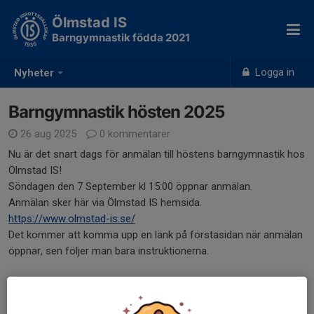
Ölmstad IS
Barngymnastik födda 2021
Logga in
Nyheter
Barngymnastik hösten 2025
26 aug 2025
0 kommentarer
Nu är det snart dags för anmälan till höstens barngymnastik hos
Ölmstad IS!
Söndagen den 7 September kl 15:00 öppnar anmälan.
Anmälan sker här via Ölmstad IS hemsida.
https://www.olmstad-is.se/
Det kommer att komma upp en länk på förstasidan när anmälan
öppnar, sen följer man bara instruktionerna.
Tiderna som gäller för hösten är.