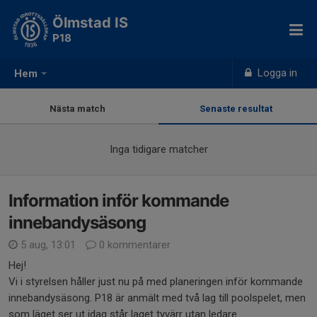
Ölmstad IS
P18
Logga in
Hem
Nästa match
Senaste resultat
Inga tidigare matcher
Information inför kommande
innebandysäsong
5 aug, 13:01
0 kommentarer
Hej!
Vi i styrelsen håller just nu på med planeringen inför kommande
innebandysäsong. P18 är anmält med två lag till poolspelet, men
som läget ser ut idag står laget tyvärr utan ledare.