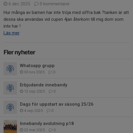
6 dec 2025
0 kommentarer
Hur många av barnen har inte tröja med siffra bak ?tanken är att
dessa ska användas vid cupen 4jan återkom till mig dom som
inte har !
Läs mer
Fler nyheter
Whatsapp grupp
30 nov 2025
0
Erbjudande innebandy
12 sep 2025
0
Dags för uppstart av säsong 25/26
4 sep 2025
0
Innebandy avslutning p18
22 mar 2025
0