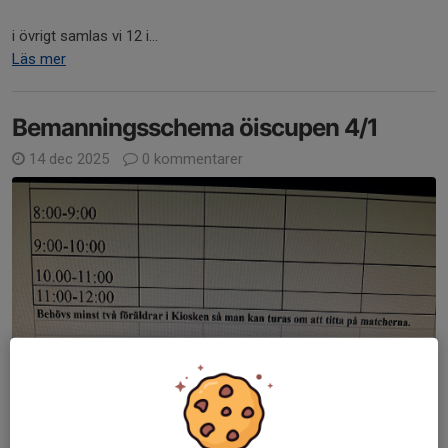
i övrigt samlas vi 12 i...
Läs mer
Bemanningsschema öiscupen 4/1
14 dec 2025
0 kommentarer