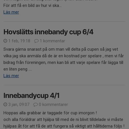
För att få en bild av hur vi ska...
Läs mer
Hovslätts innebandy cup 6/4
1 feb, 19:18
1 kommentar
Svara gärna snarast på om man vill delta på cupen så jag vet
vilka jag ska anmäla då de är en kostnad per spelare , men vi får
bidrag från föreningen, men kan bli att varje spelare får lägga till
en liten peng ....
Läs mer
Innebandycup 4/1
3 jan, 09:07
0 kommentarer
Hoppas alla grabbar är taggade för cup imorgon !
och alla föräldrar att hjälpa till med de ni blivit tilldelade vi måste
hjälpas åt för att få de att fungera så viktigt att hålltiderna följs !