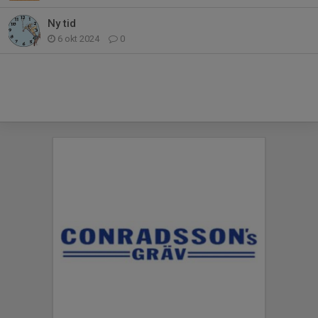
Ny tid
6 okt 2024
0