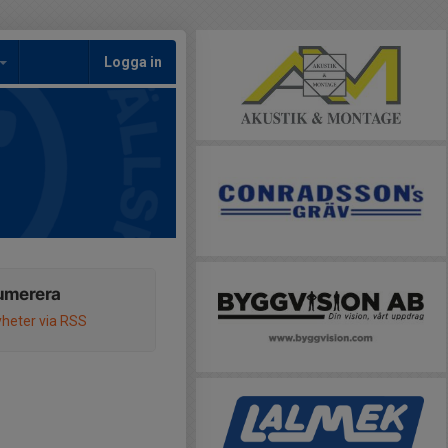
Logga in
umerera
heter via RSS