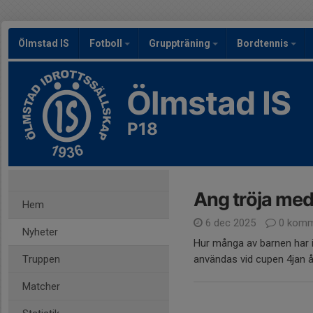
Ölmstad IS
Fotboll
Gruppträning
Bordtennis
Ölmstad IS
P18
Ang tröja med 
Hem
6 dec 2025
0 komm
Nyheter
Hur många av barnen har i
Truppen
användas vid cupen 4jan å
Matcher