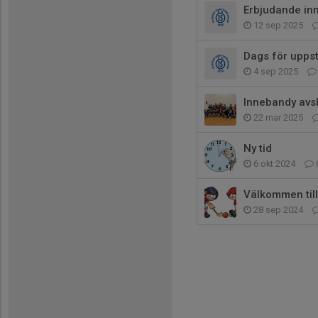
Erbjudande in
12 sep 2025
Dags för upps
4 sep 2025
Innebandy avs
22 mar 2025
Ny tid
6 okt 2024
Välkommen til
28 sep 2024