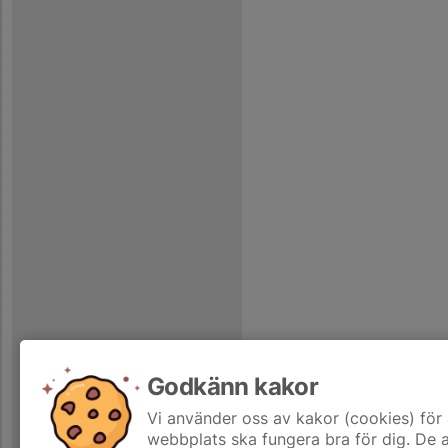
Godkänn kakor
Vi använder oss av kakor (cookies) för 
webbplats ska fungera bra för dig. De