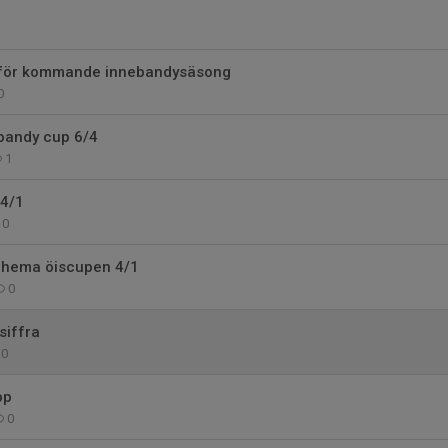
nför kommande innebandysäsong
0
ebandy cup 6/4
1
4/1
0
hema öiscupen 4/1
0
siffra
0
pp
0