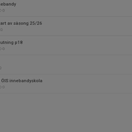
nebandy
0
tart av säsong 25/26
0
lutning p18
0
0
l ÖIS innebandyskola
0