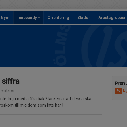
Gym
Innebandy
Orientering
Skidor
Arbetsgrupper
siffra
Pren
entarer
Ny
nte tröja med siffra bak ?tanken är att dessa ska
terkom till mig dom som inte har !