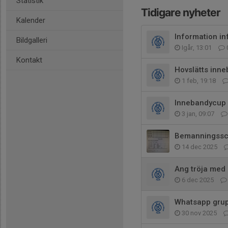
Statistik
Tidigare nyheter
Kalender
Information i
Bildgalleri
Igår, 13:01
Kontakt
Hovslätts inn
1 feb, 19:18
Innebandycup 
3 jan, 09:07
Bemanningssc
14 dec 2025
Ang tröja med 
6 dec 2025
Whatsapp gru
30 nov 2025