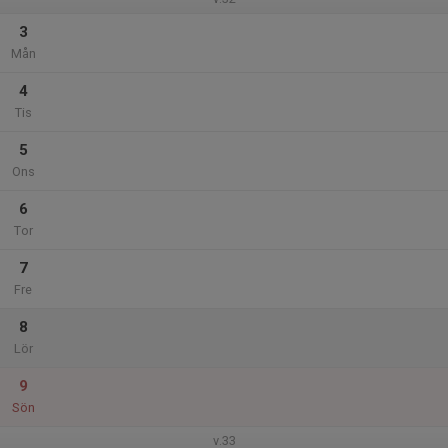
3
Mån
4
Tis
5
Ons
6
Tor
7
Fre
8
Lör
9
Sön
v.33