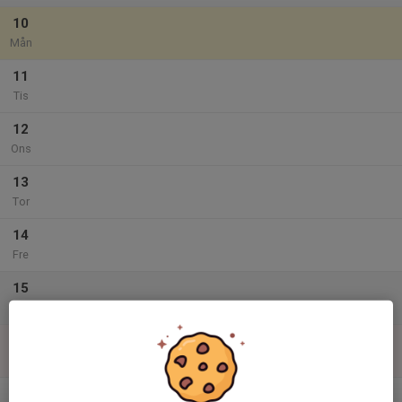
10
Mån
11
Tis
12
Ons
13
Tor
14
Fre
15
Lör
16
Sön
v.34