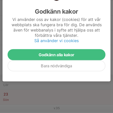
17
Godkänn kakor
Mån
Vi använder oss av kakor (cookies) för att vår
18
webbplats ska fungera bra för dig. De används
Tis
även för webbanalys i syfte att hjälpa oss att
19
förbättra våra tjänster.
Så använder vi cookies
Ons
20
Godkänn alla kakor
Tor
21
Bara nödvändiga
Fre
22
Lör
23
Sön
v.35