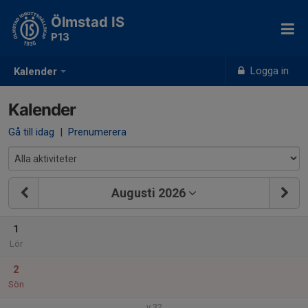
Ölmstad IS
P13
Logga in
Kalender
Kalender
Gå till idag
|
Prenumerera
Augusti 2026
1
Lör
2
Sön
v.32