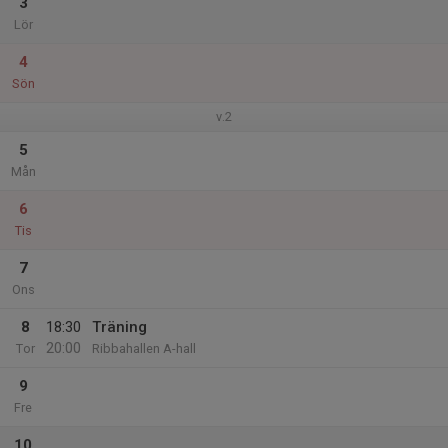
3
Lör
4
Sön
v.2
5
Mån
6
Tis
7
Ons
8
18:30
Träning
20:00
Tor
Ribbahallen A-hall
9
Fre
10