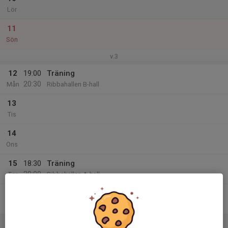
Lör
11
Sön
v.3
12
19:00
Träning
20:30
Mån
Ribbahallen B-hall
13
Tis
14
Ons
15
18:30
Träning
20:00
Tor
Ribbahallen A-hall
16
Fre
17