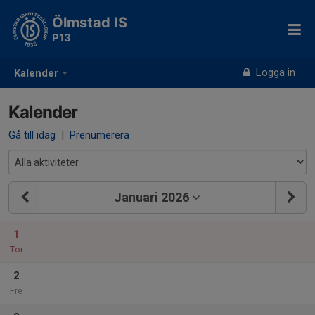
Ölmstad IS
P13
Logga in
Kalender
Kalender
Gå till idag
|
Prenumerera
Januari 2026
1
Tor
2
Fre