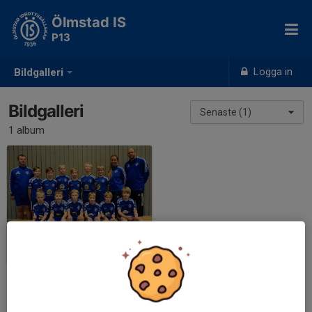
Ölmstad IS
P13
Logga in
Bildgalleri
Bildgalleri
Senaste (1)
1 album
P13
2024-08-15
|
1 st