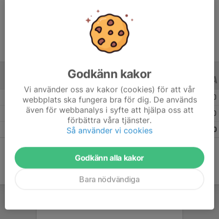
Ålder
13 år
Godkänn kakor
ALLA SERIER
ALLA ÅR
Vi använder oss av kakor (cookies) för att vår
Säsongen 25/26
7
0
0
webbplats ska fungera bra för dig. De används
även för webbanalys i syfte att hjälpa oss att
Säsongen 24/25
7
0
0
förbättra våra tjänster.
Så använder vi cookies
Totalt
14
0
0
Godkänn alla kakor
Bara nödvändiga