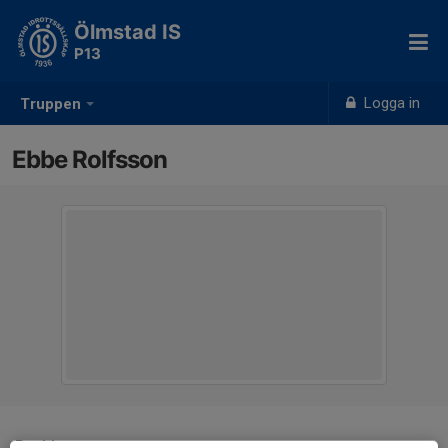
Ölmstad IS
P13
Logga in
Truppen
Ebbe Rolfsson
Position
-