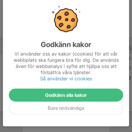
Ålder
12 år
Godkänn kakor
ALLA SERIER
ALLA ÅR
Vi använder oss av kakor (cookies) för att vår
Säsongen 25/26
11
0
0
webbplats ska fungera bra för dig. De används
även för webbanalys i syfte att hjälpa oss att
Säsongen 24/25
10
0
0
förbättra våra tjänster.
Så använder vi cookies
Totalt
21
0
0
Godkänn alla kakor
Bara nödvändiga