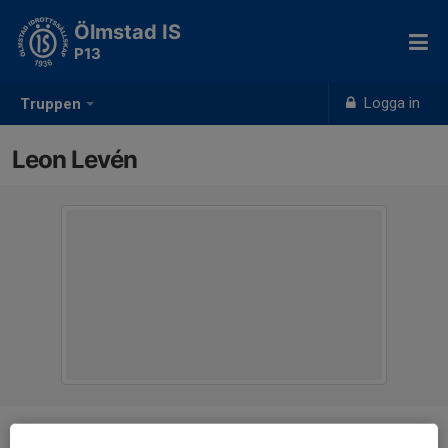
Ölmstad IS
P13
Logga in
Truppen
Leon Levén
Position
-