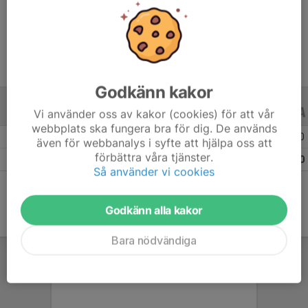
Ålder
14 år
Godkänn kakor
Vi använder oss av kakor (cookies) för att vår
ALLA SERIER
ALLA ÅR
webbplats ska fungera bra för dig. De används
Säsongen 25/26
8
0
0
även för webbanalys i syfte att hjälpa oss att
förbättra våra tjänster.
Totalt
8
0
0
Så använder vi cookies
Godkänn alla kakor
Bara nödvändiga