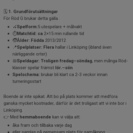
🗓️
1. Grundförutsättningar
För Röd G brukar detta gälla :
🏑
Spelform:
5 utespelare + målvakt
⏱️
Matchtid: ca
2×15 min rullande tid
🧒
Ålder: Födda
2013/2012
📍
Spelplatser: Flera
hallar i Linköping (ibland även
närliggande orter)
📅
Speldagar: Troligen
fredag–söndag
, men många Röd-
klasser spelar främst
lör.–sön
Spelschema:
brukar bli klart ca 2-3 veckor innan
turneringsstart
Boende är inte spikat. Att bo på plats kommer att medföra
ganska mycket kostnader, därför är det troligast att vi inte bor i
Linköping.
👉 Med
hemmaboende
kan vi välja att:
åka fram och tillbaka varje dag
eller samlas på gemensam plats för samåkning