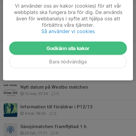
Vi använder oss av kakor (cookies) för att vår
Tack för denna säsongen
webbplats ska fungera bra för dig. De används
16 apr, 16:08
6
även för webbanalys i syfte att hjälpa oss att
förbättra våra tjänster.
Samlingstider/info
Så använder vi cookies
10 apr, 11:41
2
Godkänn alla kakor
Cup info
31 mar, 17:56
15
Bara nödvändiga
Säsongen lider mot sitt slut
21 mar, 08:59
1
Nytt datum på Westbo matchen
12 mar, 07:34
0
Information till föräldrar i P12/13
4 mar, 06:36
2
Sävsjömatchen framflyttad 1 h
25 feb, 17:11
0