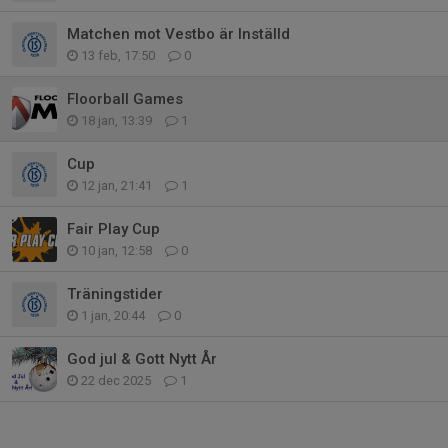
Matchen mot Vestbo är Inställd
13 feb, 17:50
0
Floorball Games
18 jan, 13:39
1
Cup
12 jan, 21:41
1
Fair Play Cup
10 jan, 12:58
0
Träningstider
1 jan, 20:44
0
God jul & Gott Nytt År
22 dec 2025
1