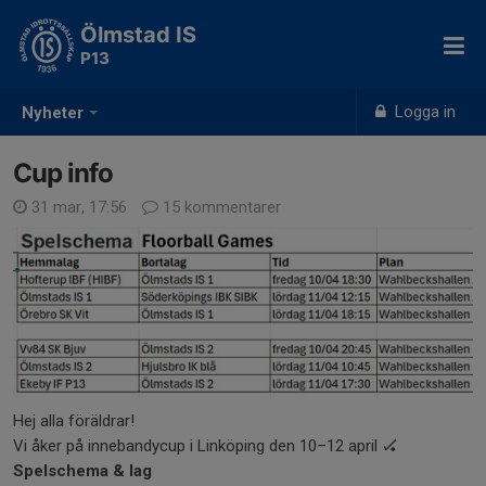
Ölmstad IS
P13
Logga in
Nyheter
Cup info
31 mar, 17:56
15 kommentarer
Hej alla föräldrar!
Vi åker på innebandycup i Linköping den 10–12 april 🏑
Spelschema & lag