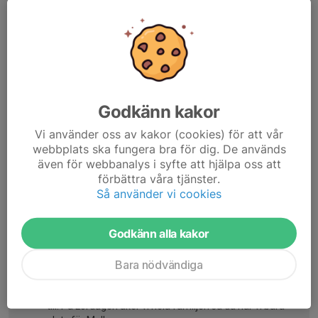
Vi återkommer med mer information kring samlingstider, mat
osv.
/Ledarna
Dela nyhet
Godkänn kakor
Vi använder oss av kakor (cookies) för att vår
Kommentarer
webbplats ska fungera bra för dig. De används
Visa alla kommentarer (15)...
även för webbanalys i syfte att hjälpa oss att
David Petrasek
4 apr, 11:45
förbättra våra tjänster.
Vi har 2 platser till och från Linköping på lördagen. Lag 1.
Så använder vi cookies
Cevin Pettersson
5 apr, 12:41
Godkänn alla kakor
Kan köra fredag och söndag. Edvin + 2 platser till. Ev
lördag oxå om det behövs.
Bara nödvändiga
Samuel Byström
5 apr, 13:35
Vi kan köra fredag och söndag om de behövs. Melle + 3
till. På Lördagen åker vi hela familjen så då har vi bara