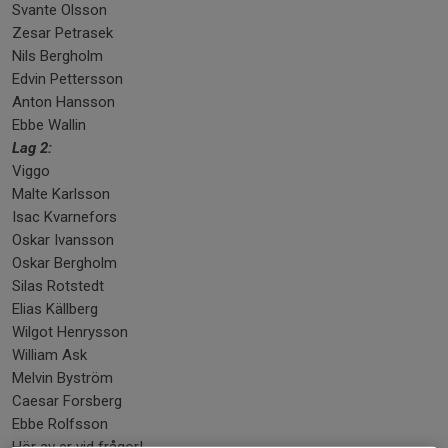
Svante Olsson
Zesar Petrasek
Nils Bergholm
Edvin Pettersson
Anton Hansson
Ebbe Wallin
Lag 2:
Viggo
Malte Karlsson
Isac Kvarnefors
Oskar Ivansson
Oskar Bergholm
Silas Rotstedt
Elias Källberg
Wilgot Henrysson
William Ask
Melvin Byström
Caesar Forsberg
Ebbe Rolfsson
Hör av er vid frågor!