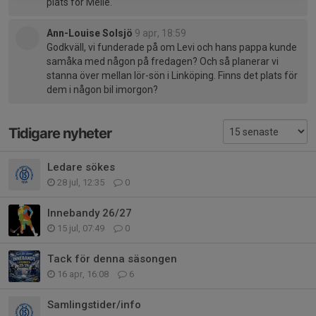
plats för Melle.
Ann-Louise Solsjö
9 apr, 18:59
Godkväll, vi funderade på om Levi och hans pappa kunde
samåka med någon på fredagen? Och så planerar vi
stanna över mellan lör-sön i Linköping. Finns det plats för
dem i någon bil imorgon?
Tidigare nyheter
Ledare sökes
28 jul, 12:35
0
Innebandy 26/27
15 jul, 07:49
0
Tack för denna säsongen
16 apr, 16:08
6
Samlingstider/info