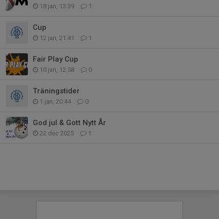
18 jan, 13:39
1
Cup
12 jan, 21:41
1
Fair Play Cup
10 jan, 12:58
0
Träningstider
1 jan, 20:44
0
God jul & Gott Nytt År
22 dec 2025
1