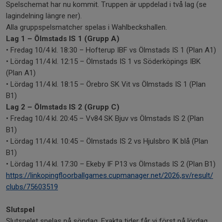
Spelschemat har nu kommit. Truppen är uppdelad i två lag (se
lagindelning längre ner).
Alla gruppspelsmatcher spelas i Wahlbeckshallen.
Lag 1 – Ölmstads IS 1 (Grupp A)
• Fredag 10/4 kl. 18:30 – Hofterup IBF vs Ölmstads IS 1 (Plan A1)
• Lördag 11/4 kl. 12:15 – Ölmstads IS 1 vs Söderköpings IBK
(Plan A1)
• Lördag 11/4 kl. 18:15 – Örebro SK Vit vs Ölmstads IS 1 (Plan
B1)
Lag 2 – Ölmstads IS 2 (Grupp C)
• Fredag 10/4 kl. 20:45 – Vv84 SK Bjuv vs Ölmstads IS 2 (Plan
B1)
• Lördag 11/4 kl. 10:45 – Ölmstads IS 2 vs Hjulsbro IK blå (Plan
B1)
• Lördag 11/4 kl. 17:30 – Ekeby IF P13 vs Ölmstads IS 2 (Plan B1)
https://linkopingfloorballgames.cupmanager.net/2026,sv/result/
clubs/75603519
Slutspel
Slutspelet spelas på söndag. Exakta tider får vi först på lördag