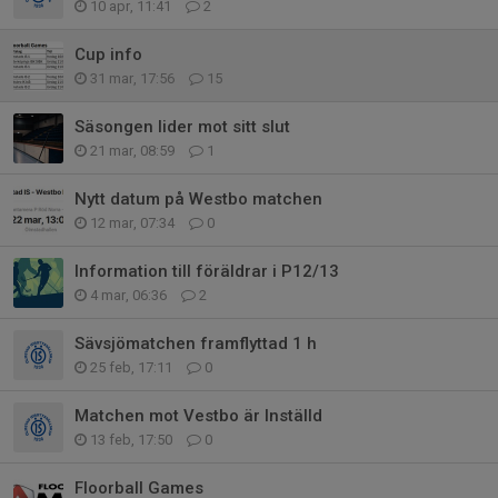
10 apr, 11:41
2
Cup info
31 mar, 17:56
15
Säsongen lider mot sitt slut
21 mar, 08:59
1
Nytt datum på Westbo matchen
12 mar, 07:34
0
Information till föräldrar i P12/13
4 mar, 06:36
2
Sävsjömatchen framflyttad 1 h
25 feb, 17:11
0
Matchen mot Vestbo är Inställd
13 feb, 17:50
0
Floorball Games