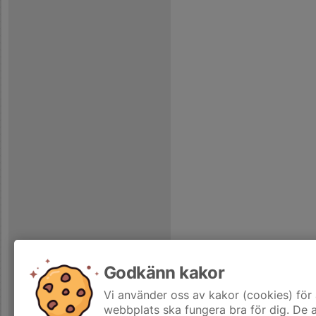
Godkänn kakor
Vi använder oss av kakor (cookies) för 
webbplats ska fungera bra för dig. De