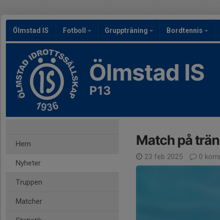
Ölmstad IS
Fotboll
Gruppträning
Bordtennis
Ölmstad IS
P13
Match på trän
Hem
23 feb 2025
0 kom
Nyheter
Truppen
Matcher