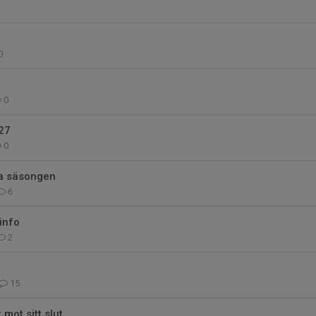
0
0
27
0
a säsongen
6
info
2
15
mot sitt slut