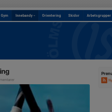
Gym
Innebandy
Orientering
Skidor
Arbetsgrupper
ing
Pren
mentarer
Ny