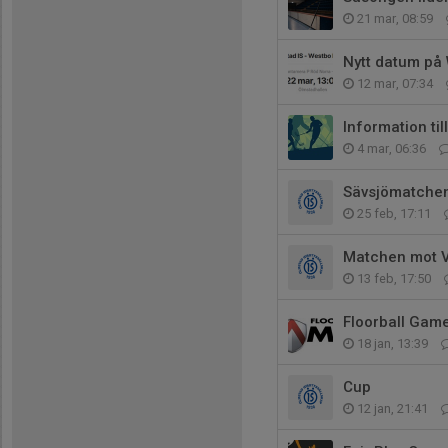
21 mar, 08:59
Nytt datum på
12 mar, 07:34
Information til
4 mar, 06:36
Sävsjömatchen
25 feb, 17:11
Matchen mot Ve
13 feb, 17:50
Floorball Gam
18 jan, 13:39
Cup
12 jan, 21:41