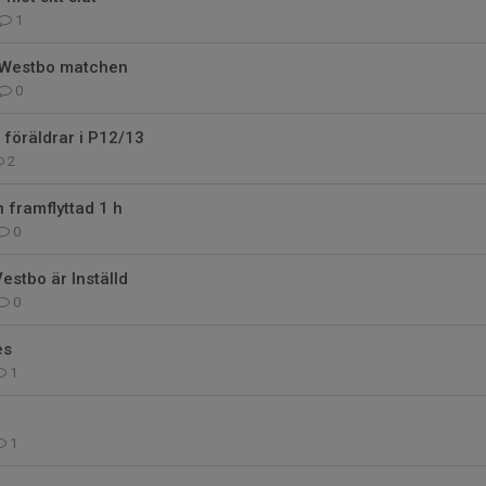
1
 Westbo matchen
0
l föräldrar i P12/13
2
 framflyttad 1 h
0
stbo är Inställd
0
es
1
1