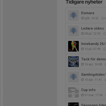
Tidigare nyheter
Domare
Igår, 16:52
Ledare sökes
28 jul, 12:35
Innebandy 26/
15 jul, 07:49
Tack för denn
16 apr, 16:08
Samlingstider/
10 apr, 11:41
Cup info
31 mar, 17:56
Säsongen lider 