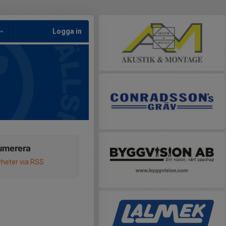
Logga in
umerera
heter via RSS