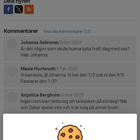
Dela nyhet
Kommentarer
Visa alla kommentarer (12)...
Johanna Salminen
8 dec 2024
Är det någon som skulle kunna byta tvätt dag med oss?
Häls Johanna
Maxie Hochmuth
6 feb 2025
Vi kan byta, @Johanna. Vi har den 1/3 och ni den 9/3.
Passarer den 1/3?
Angelica Bergholm
6 mar 2025
Ingen som kan tänka sig att ta kiosken på söndag? Nils
och Oskar spelar inte och vi är iväg på annat tyvärr.
Maxie Hochmuth
6 mar 2025
Vi kan ta kiosken om så behövs. Kanske någon mer?