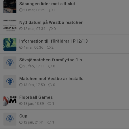
Säsongen lider mot sitt slut
21 mar, 08:59
1
Nytt datum på Westbo matchen
12 mar, 07:34
0
Information till föräldrar i P12/13
4 mar, 06:36
2
Sävsjömatchen framflyttad 1 h
25 feb, 17:11
0
Matchen mot Vestbo är Inställd
13 feb, 17:50
0
Floorball Games
18 jan, 13:39
1
Cup
12 jan, 21:41
1