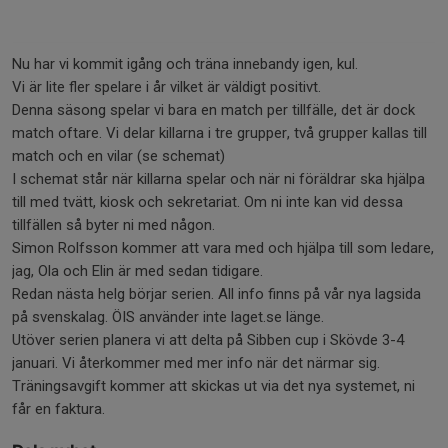
Nu har vi kommit igång och träna innebandy igen, kul.
Vi är lite fler spelare i år vilket är väldigt positivt.
Denna säsong spelar vi bara en match per tillfälle, det är dock
match oftare. Vi delar killarna i tre grupper, två grupper kallas till
match och en vilar (se schemat)
I schemat står när killarna spelar och när ni föräldrar ska hjälpa
till med tvätt, kiosk och sekretariat. Om ni inte kan vid dessa
tillfällen så byter ni med någon.
Simon Rolfsson kommer att vara med och hjälpa till som ledare,
jag, Ola och Elin är med sedan tidigare.
Redan nästa helg börjar serien. All info finns på vår nya lagsida
på svenskalag. ÖIS använder inte laget.se länge.
Utöver serien planera vi att delta på Sibben cup i Skövde 3-4
januari. Vi återkommer med mer info när det närmar sig.
Träningsavgift kommer att skickas ut via det nya systemet, ni
får en faktura.