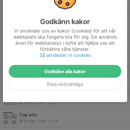
Tidigare nyheter
Godkänn kakor
Domare
Igår, 16:52
0
Vi använder oss av kakor (cookies) för att vår
webbplats ska fungera bra för dig. De används
Ledare sökes
även för webbanalys i syfte att hjälpa oss att
28 jul, 12:35
0
förbättra våra tjänster.
Så använder vi cookies
Innebandy 26/27
15 jul, 07:49
0
Godkänn alla kakor
Tack för denna säsongen
Bara nödvändiga
16 apr, 16:08
6
Samlingstider/info
10 apr, 11:41
2
Cup info
31 mar, 17:56
15