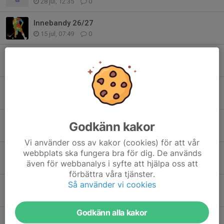
28 jul, 12:35
0
Innebandy 26/27
15 jul, 07:49
0
Tack för denna säsongen
16 apr, 16:08
6
Samlingstider/info
10 apr, 11:41
2
Cup info
Godkänn kakor
31 mar, 17:56
15
Vi använder oss av kakor (cookies) för att vår
webbplats ska fungera bra för dig. De används
Säsongen lider mot sitt slut
även för webbanalys i syfte att hjälpa oss att
21 mar, 08:59
1
förbättra våra tjänster.
Så använder vi cookies
Nytt datum på Westbo matchen
12 mar, 07:34
0
Godkänn alla kakor
Information till föräldrar i P12/13