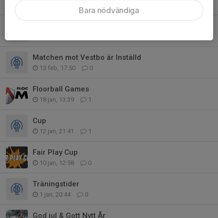
4 mar, 06:36
2
Bara nödvändiga
Sävsjömatchen framflyttad 1 h
25 feb, 17:11
0
Matchen mot Vestbo är Inställd
13 feb, 17:50
0
Floorball Games
18 jan, 13:39
1
Cup
12 jan, 21:41
1
Fair Play Cup
10 jan, 12:58
0
Träningstider
1 jan, 20:44
0
God jul & Gott Nytt År