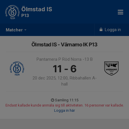
Ölmstad IS
P13
Logga in
Matcher
Ölmstad IS - Värnamo IK P13
Pantamera P Röd Norra -13 B
11 - 6
20 dec 2025, 12:00, Ribbahallen A-
hall
Samling 11:15
Endast kallade kunde anmäla sig till aktiviteten. 16 personer var kallade.
Logga in här