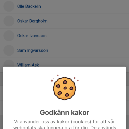
Olle Backelin
Oskar Bergholm
Oskar Ivansson
Sam Ingvarsson
William Ask
Ledare
Ola Olsson
Tränare
Simon Rolfsson
Tränare
Godkänn kakor
Vi använder oss av kakor (cookies) för att vår
webbplats ska fungera bra för dig. De används