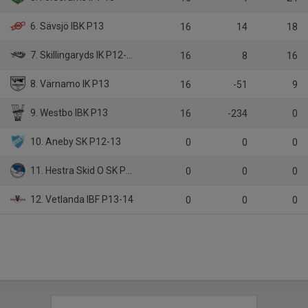
6. Sävsjö IBK P13
16
14
18
7. Skillingaryds IK P12-13
16
8
16
8. Värnamo IK P13
16
-51
9
9. Westbo IBK P13
16
-234
0
10. Aneby SK P12-13
0
0
0
11. Hestra Skid O SK P13-14
0
0
0
12. Vetlanda IBF P13-14
0
0
0