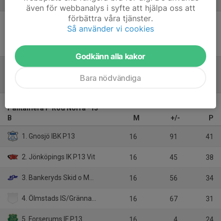
Referat
även för webbanalys i syfte att hjälpa oss att
förbättra våra tjänster.
Så använder vi cookies
Inget referat skrivet
Godkänn alla kakor
Bara nödvändiga
Tabell
Pantamera P Röd Norra -13
B
M
+/-
P
1. Gnosjö IBK P13
16
91
41
2. Jönköpings IK P13 Vit
16
45
38
3. Bankeryds Skid o MK P13
16
56
34
4. Ölmstads IS/Gränna AIS P13
16
67
31
5. Forserums IF P13
16
4
24