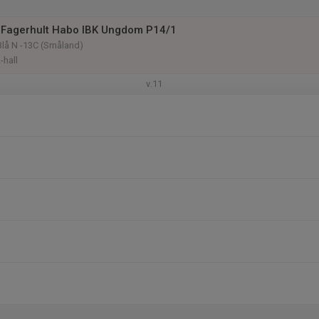
 Fagerhult Habo IBK Ungdom P14/1
Blå N -13C (Småland)
-hall
v.11