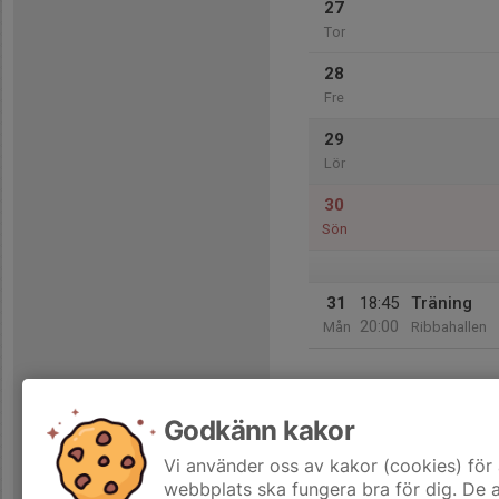
27
Tor
28
Fre
29
Lör
30
Sön
31
18:45
Träning
20:00
Mån
Ribbahallen
Godkänn kakor
Vi använder oss av kakor (cookies) för 
webbplats ska fungera bra för dig. De