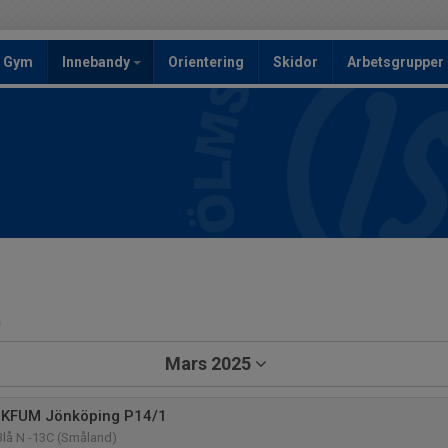
Gym
Innebandy
Orientering
Skidor
Arbetsgrupper
a
Mars 2025
 KFUM Jönköping P14/1
Blå N -13C (Småland)