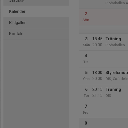
Statistik
Ribbahallen A
Kalender
2
Sön
Bildgalleri
Kontakt
3
18:45
Träning
20:00
Mån
Ribbahallen
4
Tis
5
18:00
Styrelsmöt
20:00
Ons
ÖIS, Cafedele
6
20:15
Träning
21:15
Tor
ÖIS
7
Fre
8