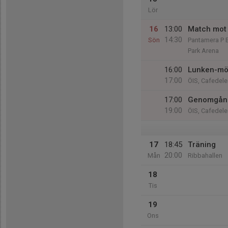
Lör
16
13:00
Match mot
14:30
Sön
Pantamera P 
Park Arena
16:00
Lunken-mö
17:00
ÖIS, Cafedele
17:00
Genomgång
19:00
ÖIS, Cafedele
17
18:45
Träning
20:00
Mån
Ribbahallen
18
Tis
19
Ons