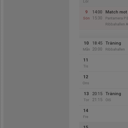
Lör
9
14:00
Match mot
15:30
Sön
Pantamera P 
Ribbahallen A
10
18:45
Träning
20:00
Mån
Ribbahallen
11
Tis
12
Ons
13
20:15
Träning
21:15
Tor
ÖIS
14
Fre
15