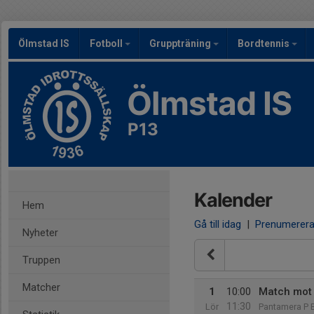
Ölmstad IS
Fotboll
Gruppträning
Bordtennis
Ölmstad IS
P13
Kalender
Hem
Gå till idag
|
Prenumerer
Nyheter
Truppen
Matcher
1
10:00
Match mot
11:30
Lör
Pantamera P 