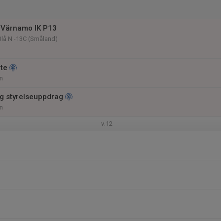
 Värnamo IK P13
Blå N -13C (Småland)
te
n
 styrelseuppdrag
n
v.12