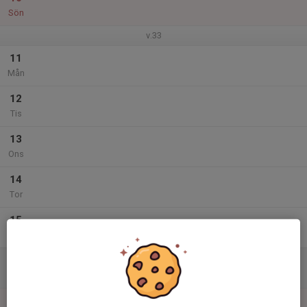
Sön
v.33
11
Mån
12
Tis
13
Ons
14
Tor
15
Fre
16
Lör
17