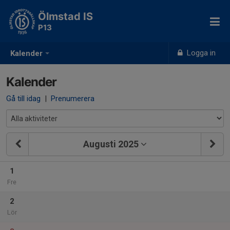
Ölmstad IS
P13
Logga in
Kalender
Kalender
Gå till idag
|
Prenumerera
Augusti 2025
1
Fre
2
Lör