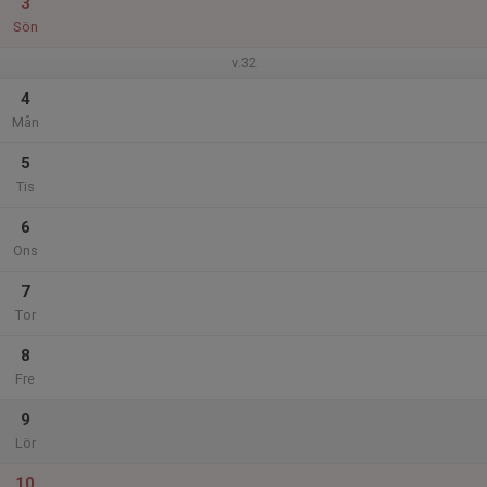
3
Sön
v.32
4
Mån
5
Tis
6
Ons
7
Tor
8
Fre
9
Lör
10