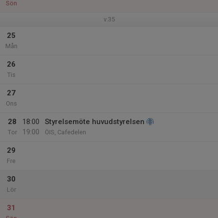
Sön
v.35
25
Mån
26
Tis
27
Ons
28
18:00
Styrelsemöte huvudstyrelsen
19:00
Tor
ÖIS, Cafedelen
29
Fre
30
Lör
31