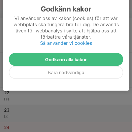
Sön
Godkänn kakor
v.34
Vi använder oss av kakor (cookies) för att vår
18
webbplats ska fungera bra för dig. De används
Mån
även för webbanalys i syfte att hjälpa oss att
förbättra våra tjänster.
19
Så använder vi cookies
Tis
20
Godkänn alla kakor
Ons
Bara nödvändiga
21
Tor
22
Fre
23
Lör
24