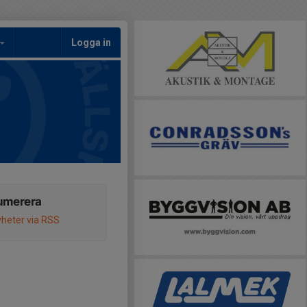
Logga in
umerera
heter via RSS