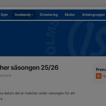
Gym
Innebandy
Orientering
Skidor
Arbetsgrupper
her säsongen 25/26
Pren
entarer
Ny
ilka datum det är matcher under säsongen för att
ra.