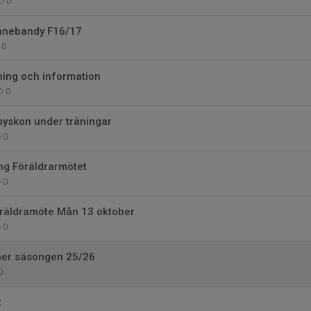
0
innebandy F16/17
0
ning och information
0
syskon under träningar
0
g Föräldrarmötet
0
räldramöte Mån 13 oktober
0
er säsongen 25/26
0
t