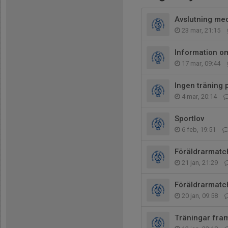
Avslutning me
23 mar, 21:15
Information o
17 mar, 09:44
Ingen träning 
4 mar, 20:14
Sportlov
6 feb, 19:51
Föräldrarmatc
21 jan, 21:29
Föräldrarmatc
20 jan, 09:58
Träningar fra