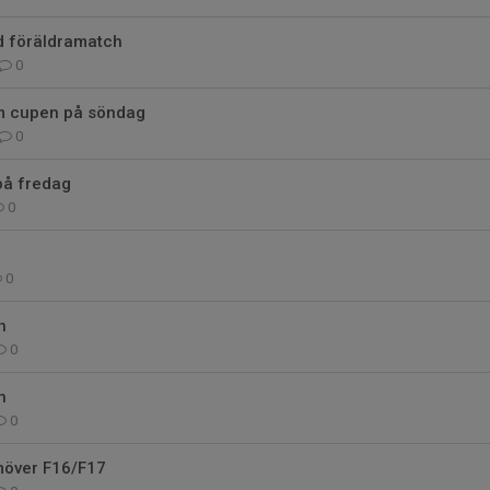
d föräldramatch
0
m cupen på söndag
0
på fredag
0
0
h
0
h
0
möver F16/F17