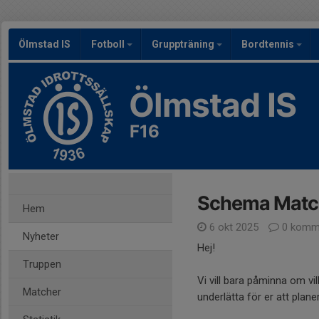
Ölmstad IS
Fotboll
Gruppträning
Bordtennis
Ölmstad IS
F16
Schema Matc
Hem
6 okt 2025
0 komm
Nyheter
Hej!
Truppen
Vi vill bara påminna om v
Matcher
underlätta för er att plane