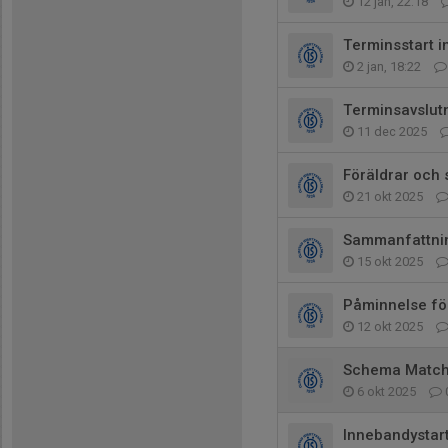
12 jan, 22:18
Terminsstart 
2 jan, 18:22
Terminsavslut
11 dec 2025
Föräldrar och 
21 okt 2025
Sammanfattnin
15 okt 2025
Påminnelse fö
12 okt 2025
Schema Match
6 okt 2025
Innebandystar