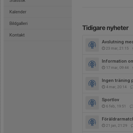
Statistik
Kalender
Bildgalleri
Tidigare nyheter
Kontakt
Avslutning me
23 mar, 21:15
Information o
17 mar, 09:44
Ingen träning 
4 mar, 20:14
Sportlov
6 feb, 19:51
Föräldrarmatc
21 jan, 21:29