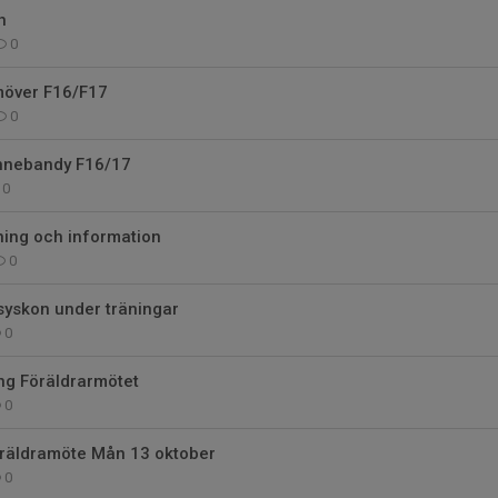
h
0
möver F16/F17
0
innebandy F16/17
0
ning och information
0
syskon under träningar
0
g Föräldrarmötet
0
räldramöte Mån 13 oktober
0