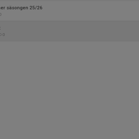
er säsongen 25/26
0
t
0