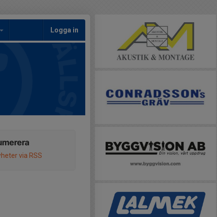
Logga in
umerera
heter via RSS