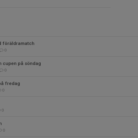
d föräldramatch
0
m cupen på söndag
0
på fredag
0
0
h
0