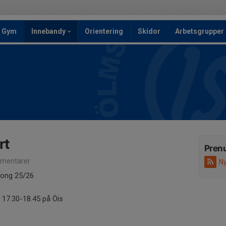
Gym
Innebandy
Orientering
Skidor
Arbetsgrupper
rt
Pren
mentarer
Ny
song 25/26
17.30-18.45 på Öis