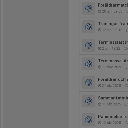
Föräldrarmatc
20 jan, 09:58
Träningar fra
12 jan, 22:18
Terminsstart 
2 jan, 18:22
Terminsavslut
11 dec 2025
Föräldrar och 
21 okt 2025
Sammanfattnin
15 okt 2025
Påminnelse fö
12 okt 2025