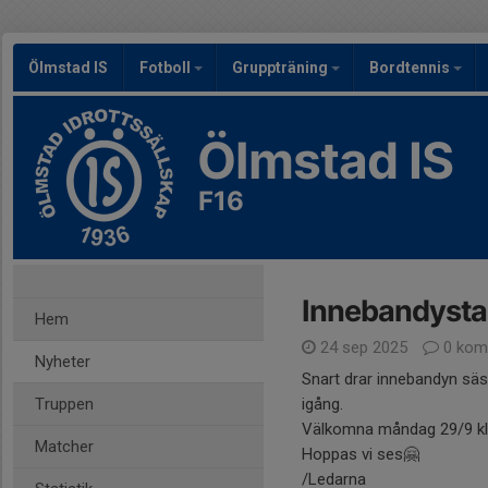
Ölmstad IS
Fotboll
Gruppträning
Bordtennis
Ölmstad IS
F16
Innebandysta
Hem
24 sep 2025
0 kom
Nyheter
Snart drar innebandyn sä
Truppen
igång.
Välkomna måndag 29/9 kl 
Matcher
Hoppas vi ses🤗
/Ledarna