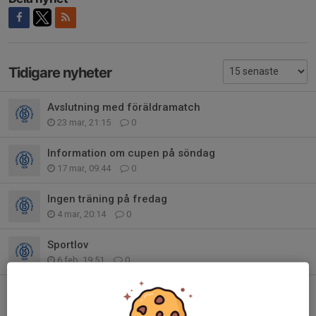
Tidigare nyheter
Avslutning med föräldramatch
23 mar, 21:15
0
Information om cupen på söndag
17 mar, 09:44
0
Ingen träning på fredag
4 mar, 20:14
0
Sportlov
6 feb, 19:51
0
Föräldrarmatch
21 jan, 21:29
0