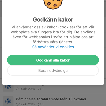
Föräldrarmatch
20 jan, 09:58
0
Godkänn kakor
Träningar framöver F16/F17
Vi använder oss av kakor (cookies) för att vår
12 jan, 22:18
0
webbplats ska fungera bra för dig. De används
även för webbanalys i syfte att hjälpa oss att
Terminsstart innebandy F16/17
förbättra våra tjänster.
2 jan, 18:22
0
Så använder vi cookies
Terminsavslutning och information
11 dec 2025
0
Godkänn alla kakor
Föräldrar och syskon under träningar
Bara nödvändiga
21 okt 2025
0
Sammanfattning Föräldrarmötet
15 okt 2025
0
Påminnelse föräldramöte Mån 13 oktober
12 okt 2025
0