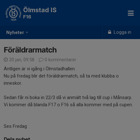
Ölmstad IS
F16
Logga in
Nyheter
Föräldrarmatch
20 jan, 09:58
0 kommentarer
Äntligen är vi igång i Ölmstadhallen.
Nu på fredag blir det föräldrarmatch, så ta med klubba o
inneskor.
Sedan får ni boka in 22/3 då vi anmält två lag till cup i Månsarp.
Vi kommer då blanda F17 o F16 så alla kommer med på cupen.
Ses Fredag
Dela nyhet