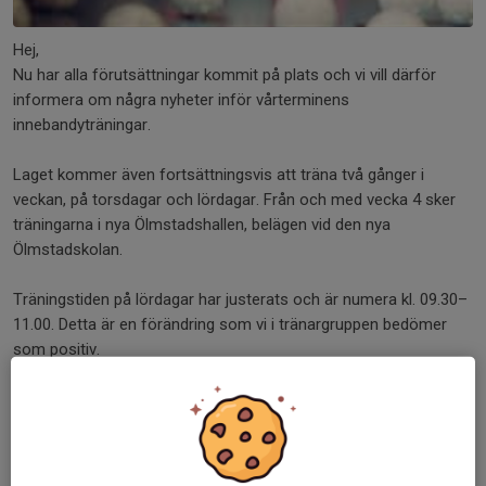
Hej,
Nu har alla förutsättningar kommit på plats och vi vill därför
informera om några nyheter inför vårterminens
innebandyträningar.
Laget kommer även fortsättningsvis att träna två gånger i
veckan, på torsdagar och lördagar. Från och med vecka 4 sker
träningarna i nya Ölmstadshallen, belägen vid den nya
Ölmstadskolan.
Träningstiden på lördagar har justerats och är numera kl. 09.30–
11.00. Detta är en förändring som vi i tränargruppen bedömer
som positiv.
Med vänliga hälsningar
Tränarna P17
Dela nyhet