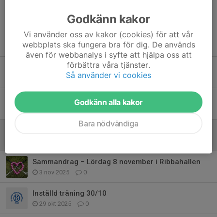
Godkänn kakor
Vi använder oss av kakor (cookies) för att vår
Tidigare nyheter
webbplats ska fungera bra för dig. De används
även för webbanalys i syfte att hjälpa oss att
förbättra våra tjänster.
Ta med matchställ torsdag
Så använder vi cookies
17 feb, 14:10
0
Sammandrag – Lördag 21 Februari i Ribbahallen
Godkänn alla kakor
17 feb, 14:05
0
Bara nödvändiga
Information inför vårterminen
18 jan, 21:53
0
Sammandrag – Lördag 8 november i Ribbahallen
3 nov 2025
0
Inställd träning 30/10
29 okt 2025
0