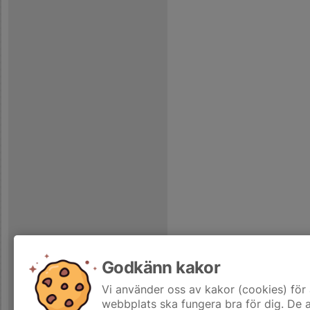
Godkänn kakor
Vi använder oss av kakor (cookies) för 
webbplats ska fungera bra för dig. De