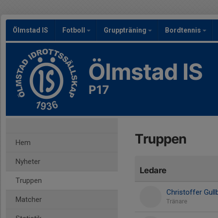
Ölmstad IS
Fotboll
Gruppträning
Bordtennis
Ölmstad IS
P17
Truppen
Hem
Nyheter
Ledare
Truppen
Christoffer Gull
Matcher
Tränare