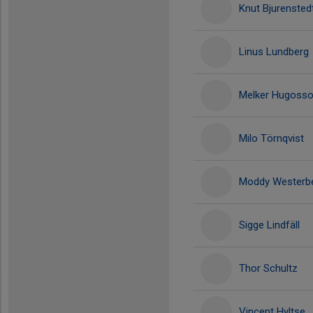
Knut Bjurensted
Linus Lundberg
Melker Hugoss
Milo Törnqvist
Moddy Westerb
Sigge Lindfäll
Thor Schultz
Vincent Hyltse