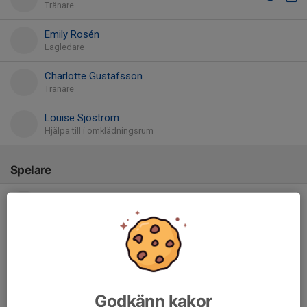
Tränare
Emily Rosén
Lagledare
Charlotte Gustafsson
Tränare
Louise Sjöström
Hjälpa till i omklädningsrum
Spelare
Eleonore Rodstedt
Emilia Hagbardsson
Felicia Sjöström
Godkänn kakor