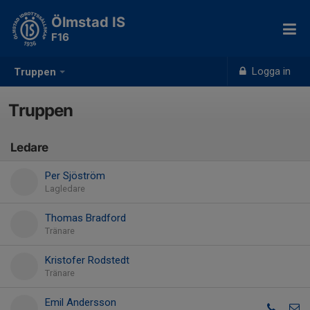
Ölmstad IS
F16
Logga in
Truppen
Truppen
Ledare
Per Sjöström
Lagledare
Thomas Bradford
Tränare
Kristofer Rodstedt
Tränare
Emil Andersson