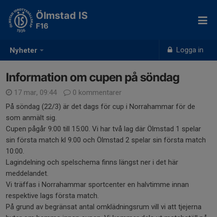
Ölmstad IS
F16
Logga in
Nyheter
Information om cupen på söndag
17 mar, 09:44
0 kommentarer
På söndag (22/3) är det dags för cup i Norrahammar för de
som anmält sig.
Cupen pågår 9:00 till 15:00. Vi har två lag där Ölmstad 1 spelar
sin första match kl 9:00 och Ölmstad 2 spelar sin första match
10:00.
Lagindelning och spelschema finns längst ner i det här
meddelandet.
Vi träffas i Norrahammar sportcenter en halvtimme innan
respektive lags första match.
På grund av begränsat antal omklädningsrum vill vi att tjejerna