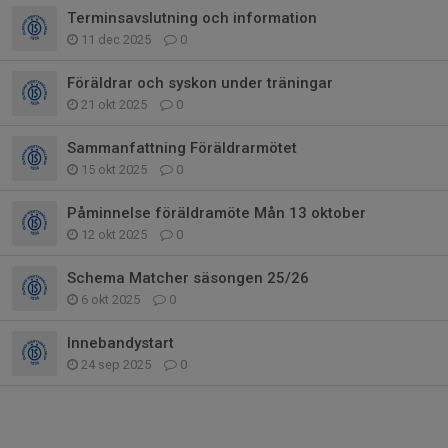
Terminsavslutning och information
11 dec 2025
0
Föräldrar och syskon under träningar
21 okt 2025
0
Sammanfattning Föräldrarmötet
15 okt 2025
0
Påminnelse föräldramöte Mån 13 oktober
12 okt 2025
0
Schema Matcher säsongen 25/26
6 okt 2025
0
Innebandystart
24 sep 2025
0