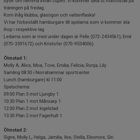
byter om hemma innan cupen. Vi kommer dela ut matchställ på
träningen på fredag.
Kom ihåg klubba, glasögon och vattenflaska!
Vi har förbeställt hamburgare till spelarna som vi kommer äta
ihop i respektive lag.
Ledarna som är med under dagen är Pelle (072-2434561), Emil
(070-3591672) och Kristofer (070-9534006).
Ölmstad 1:
Molly A, Alice, Moa, Tove, Emilia, Felicia, Ronja, Lily
Samling 08:30 i Norrahammar sportcenter
Lunch (hamburgare) kl 11:00
Spelschema:
09:00 Plan 3 mot Ljungby 1
10:30 Plan 1 mot Månsarp 1
12:00 Plan 2 mot Ingelstad
13:30 Plan 2 mot Fagerhult 1
Ölmstad 2:
Signe, Molly L, Helga, Jamilia, Ilse, Stella, Eleonore, Siri