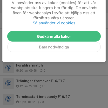
Vi använder oss av kakor (cookies) för att vår
Information om cupen på söndag
webbplats ska fungera bra för dig. De används
17 mar, 09:44
0
även för webbanalys i syfte att hjälpa oss att
förbättra våra tjänster.
Ingen träning på fredag
Så använder vi cookies
4 mar, 20:14
0
Sportlov
Godkänn alla kakor
6 feb, 19:51
0
Bara nödvändiga
Föräldrarmatch
21 jan, 21:29
0
Föräldrarmatch
20 jan, 09:58
0
Träningar framöver F16/F17
12 jan, 22:18
0
Terminsstart innebandy F16/17
2 jan, 18:22
0