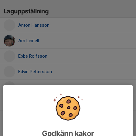
Laguppställning
Anton Hansson
Arn Linnell
Ebbe Rolfsson
Edvin Pettersson
Melvin Byström
Oskar Ivansson
Sam Ingvarsson
Godkänn kakor
Silas Rotstedt