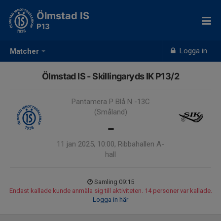
Ölmstad IS
P13
Logga in
Matcher
Ölmstad IS - Skillingaryds IK P13/2
Pantamera P Blå N -13C
(Småland)
-
11 jan 2025, 10:00, Ribbahallen A-
hall
Samling 09:15
Endast kallade kunde anmäla sig till aktiviteten. 14 personer var kallade.
Logga in här