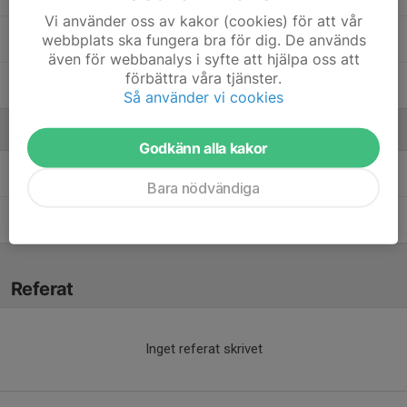
Vi använder oss av kakor (cookies) för att vår
webbplats ska fungera bra för dig. De används
Svante Olsson
även för webbanalys i syfte att hjälpa oss att
förbättra våra tjänster.
Wille Ekman
Så använder vi cookies
Ledare
Godkänn alla kakor
Elin Linnell
Tränare
Bara nödvändiga
Ola Olsson
Tränare
Referat
Inget referat skrivet