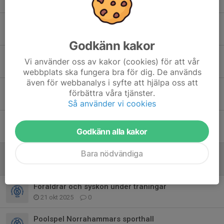
20 jan, 09:58
0
Träningar framöver F16/F17
12 jan, 22:19
1
Godkänn kakor
Terminsstart innebandy F16/17
Vi använder oss av kakor (cookies) för att vår
2 jan, 18:23
0
webbplats ska fungera bra för dig. De används
även för webbanalys i syfte att hjälpa oss att
Terminsavslutning och information
förbättra våra tjänster.
11 dec 2025
2
Så använder vi cookies
Poolspel med F 16
Godkänn alla kakor
9 nov 2025
0
Bara nödvändiga
Första poolspelet avklarat
27 okt 2025
0
Föräldrar och syskon under träningar
21 okt 2025
0
Poolspel Norrahammars sporthall