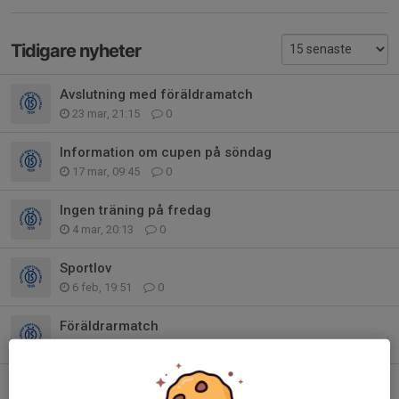
Tidigare nyheter
Avslutning med föräldramatch
23 mar, 21:15
0
Information om cupen på söndag
17 mar, 09:45
0
Ingen träning på fredag
4 mar, 20:13
0
Sportlov
6 feb, 19:51
0
Föräldrarmatch
21 jan, 21:28
0
Föräldrarmatch