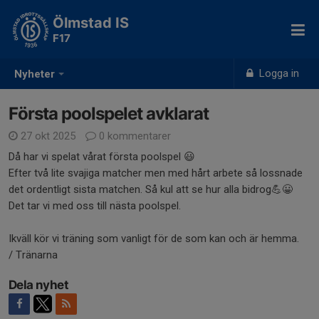
Ölmstad IS
F17
Logga in
Nyheter
Första poolspelet avklarat
27 okt 2025
0 kommentarer
Då har vi spelat vårat första poolspel 😃
Efter två lite svajiga matcher men med hårt arbete så lossnade
det ordentligt sista matchen. Så kul att se hur alla bidrog💪😀
Det tar vi med oss till nästa poolspel.
Ikväll kör vi träning som vanligt för de som kan och är hemma.
/ Tränarna
Dela nyhet