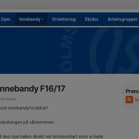
Gym
Innebandy
Orientering
Skidor
Arbetsgrupper
innebandy F16/17
Pren
entarer
Ny
 och innebandyföräldrar!
nledningen på vårterminen.
till den nya hallen direkt vid terminsstart som vi hade