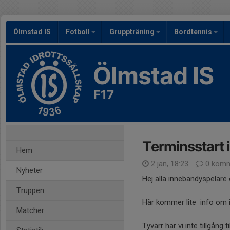
Ölmstad IS
Fotboll
Gruppträning
Bordtennis
Ölmstad IS
F17
Terminsstart 
Hem
2 jan, 18:23
0 komm
Nyheter
Hej alla innebandyspelare
Truppen
Här kommer lite info om i
Matcher
Tyvärr har vi inte tillgång 