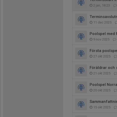
2 jan, 18:23
Terminsavslut
11 dec 2025
Poolspel med 
9 nov 2025
Första poolspe
27 okt 2025
Föräldrar och 
21 okt 2025
Poolspel Norr
20 okt 2025
Sammanfattnin
15 okt 2025