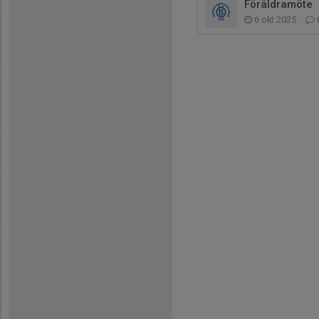
Föräldramöte
6 okt 2025