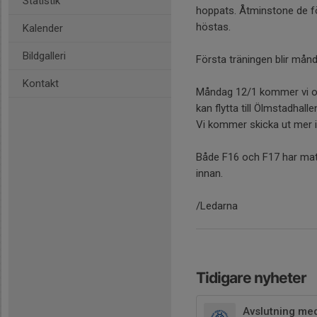
Statistik
hoppats. Åtminstone de fö
höstas.
Kalender
Bildgalleri
Första träningen blir månd
Kontakt
Måndag 12/1 kommer vi ock
kan flytta till Ölmstadhalle
Vi kommer skicka ut mer in
Både F16 och F17 har matc
innan.
/Ledarna
Tidigare nyheter
Avslutning me