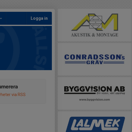
Logga in
umerera
heter via RSS