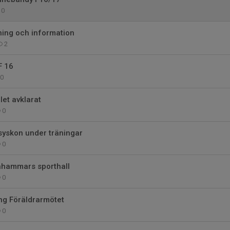
0
ning och information
2
F 16
0
let avklarat
0
syskon under träningar
0
ahammars sporthall
0
g Föräldrarmötet
0