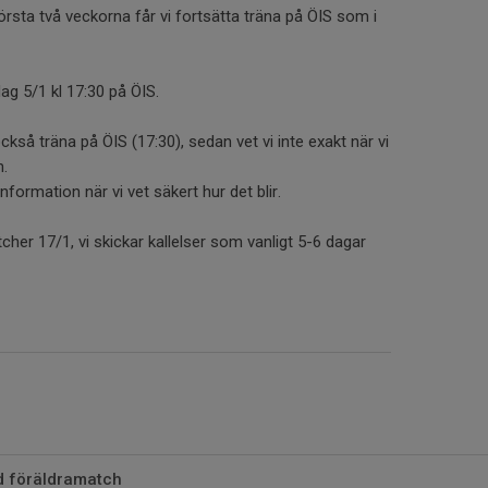
rsta två veckorna får vi fortsätta träna på ÖIS som i
ag 5/1 kl 17:30 på ÖIS.
så träna på ÖIS (17:30), sedan vet vi inte exakt när vi
n.
formation när vi vet säkert hur det blir.
her 17/1, vi skickar kallelser som vanligt 5-6 dagar
d föräldramatch