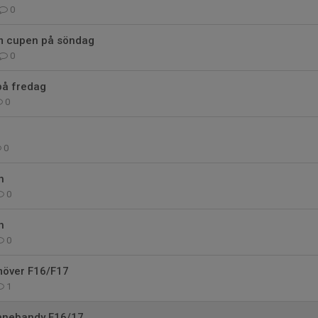
0
m cupen på söndag
0
på fredag
0
0
h
0
h
0
möver F16/F17
1
innebandy F16/17