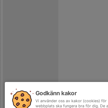
Godkänn kakor
Vi använder oss av kakor (cookies) för 
webbplats ska fungera bra för dig. De