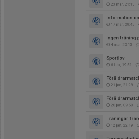
23 mar, 21:15
Information o
17 mar, 09:45
Ingen träning 
4 mar, 20:13
Sportlov
6 feb, 19:51
Föräldrarmatc
21 jan, 21:28
Föräldrarmatc
20 jan, 09:58
Träningar fra
12 jan, 22:19
Terminsstart 