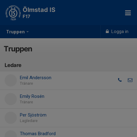
Ölmstad IS
F17
Logga in
Truppen
Truppen
Ledare
Emil Andersson
Tränare
Emily Rosén
Tränare
Per Sjöström
Lagledare
Thomas Bradford