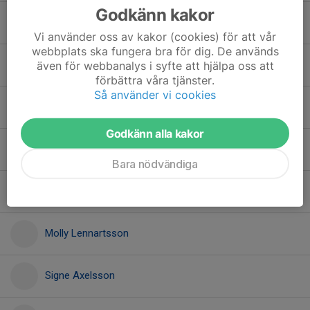
Godkänn kakor
Junie Malmberg
Vi använder oss av kakor (cookies) för att vår
webbplats ska fungera bra för dig. De används
Lily Sälgström
även för webbanalys i syfte att hjälpa oss att
förbättra våra tjänster.
Så använder vi cookies
Lovis Dahlstrand
Godkänn alla kakor
Moa Björk
Bara nödvändiga
Molly Andersson
Molly Lennartsson
Signe Axelsson