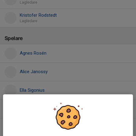
Lagledare
Kristofer Rodstedt
Lagledare
Spelare
Agnes Rosén
Alice Janossy
Ella Sigonius
Elna Conradsson
Helga Rydberg