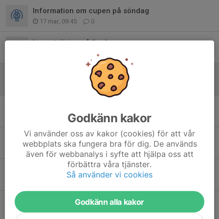
Information om cupen på söndag
17 mar, 09:45
0
Ingen träning på fredag
4 mar, 20:13
0
Sportlov
6 feb, 19:51
0
Föräldrarmatch
Godkänn kakor
21 jan, 21:28
0
Vi använder oss av kakor (cookies) för att vår
Föräldrarmatch
webbplats ska fungera bra för dig. De används
20 jan, 09:58
0
även för webbanalys i syfte att hjälpa oss att
förbättra våra tjänster.
Träningar framöver F16/F17
Så använder vi cookies
12 jan, 22:19
1
Godkänn alla kakor
Terminsstart innebandy F16/17
2 jan, 18:23
0