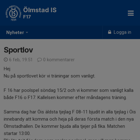
Ölmstad IS
F17
Logga in
Nyheter
Sportlov
6 feb, 19:51
0 kommentarer
Hej
Nu på sportlovet kör vi träningar som vanligt.
F 16 har poolspel söndag 15/2 och vi kommer som vanligt kalla
både F16 o F17. Kallelsen kommer efter måndagens träning.
Samma dag har Öis äldsta tjejlag F 08-11 bjudit in alla tjejlag i Öis
innebandy att komma och heja på deras första match i den nya
Ölmstadhallen. De kommer bjuda alla tjejer på fika. Matchen
startar 13:00.