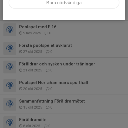
Bara nödvändiga
Terminsavslutning och information
11 dec 2025
2
Poolspel med F 16
9 nov 2025
0
Första poolspelet avklarat
27 okt 2025
0
Föräldrar och syskon under träningar
21 okt 2025
0
Poolspel Norrahammars sporthall
20 okt 2025
0
Sammanfattning Föräldrarmötet
15 okt 2025
0
Föräldramöte
6 okt 2025
0