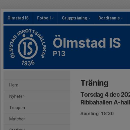
Ölmstad IS
Fotboll
Gruppträning
Bordtennis
Ölmstad IS
P13
Träning
Hem
Torsdag 4 dec 20
Nyheter
Ribbahallen A-hall
Truppen
Samling: 18:30
Matcher