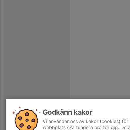
Godkänn kakor
Vi använder oss av kakor (cookies) för 
webbplats ska fungera bra för dig. De