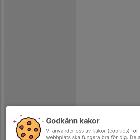
Godkänn kakor
Vi använder oss av kakor (cookies) för 
webbplats ska fungera bra för dig. De