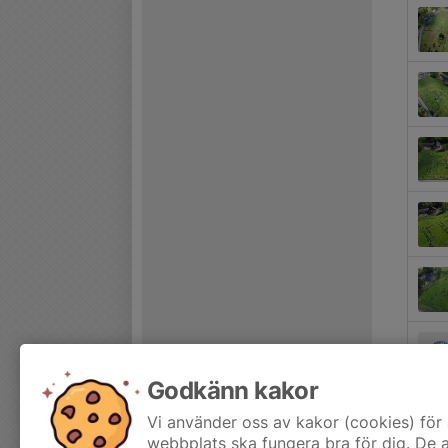
Godkänn kakor
Vi använder oss av kakor (cookies) för 
webbplats ska fungera bra för dig. De