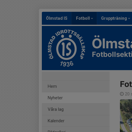
Ölmstad IS
Fotboll
Gruppträning
Ölmst
Fotbollsek
Fot
Hem
20 
Nyheter
Våra lag
Kalender