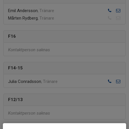
Emil Andersson
, Tränare
Mårten Rydberg
, Tränare
F16
Kontaktperson saknas
F14-15
Julia Conradsson
, Tränare
F12/13
Kontaktperson saknas