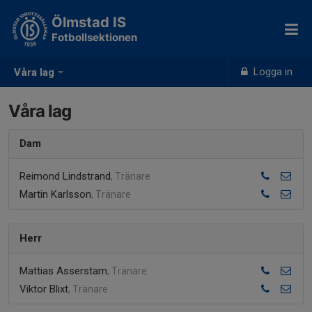
Ölmstad IS
Fotbollsektionen
Logga in
Våra lag
Våra lag
Dam
Reimond Lindstrand
, Tränare
Martin Karlsson
, Tränare
Herr
Mattias Asserstam
, Tränare
Viktor Blixt
, Tränare