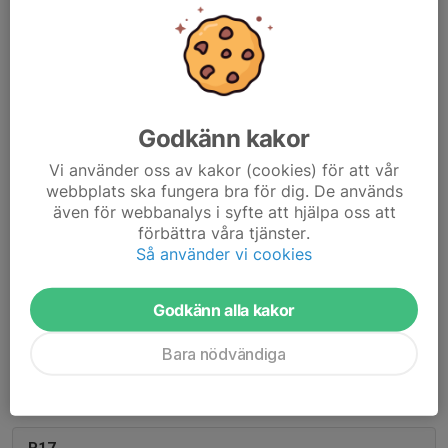
F10-11
Mattias Hortberg
, Tränare
P20
Godkänn kakor
Kontaktperson saknas
Vi använder oss av kakor (cookies) för att vår
webbplats ska fungera bra för dig. De används
även för webbanalys i syfte att hjälpa oss att
P19
förbättra våra tjänster.
Så använder vi cookies
Simon Thörn
, Tränare
Godkänn alla kakor
P18
Bara nödvändiga
Jesper Tidqvist
, Lagledare