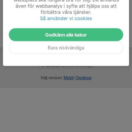
även för webbanalys i syfte att hjälpa oss att
Ålder
37 år
förbättra våra tjänster.
Så använder vi cookies
Godkänn alla kakor
Bara nödvändiga
För
smarta
idrottsföreningar
Välj version:
Mobil
|
Desktop