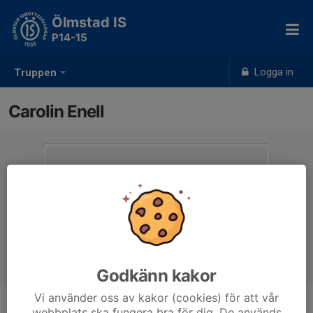
Ölmstad IS
P14-15
Logga in
Truppen
Carolin Enell
Godkänn kakor
Vi använder oss av kakor (cookies) för att vår
webbplats ska fungera bra för dig. De används
Titel
Tränare