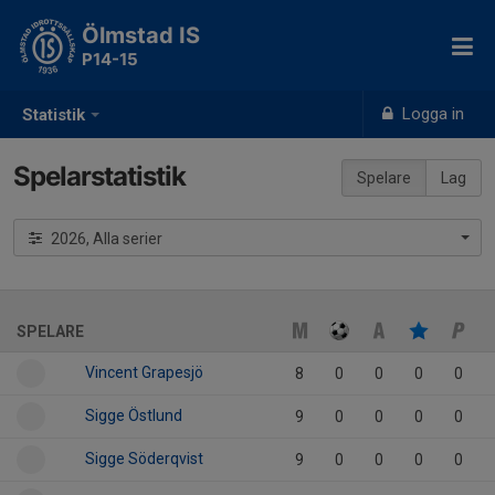
Ölmstad IS
P14-15
Logga in
Statistik
Spelarstatistik
Spelare
Lag
2026, Alla serier
SPELARE
Vincent Grapesjö
8
0
0
0
0
Sigge Östlund
9
0
0
0
0
Sigge Söderqvist
9
0
0
0
0