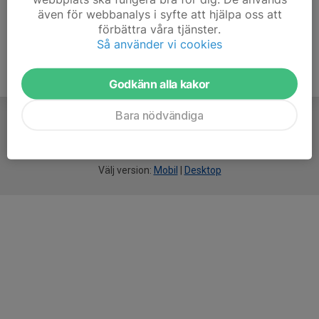
070-766 15 07
även för webbanalys i syfte att hjälpa oss att
marcus@avp.nu
förbättra våra tjänster.
Så använder vi cookies
Godkänn alla kakor
Bara nödvändiga
För
smarta
idrottsföreningar
Välj version:
Mobil
|
Desktop