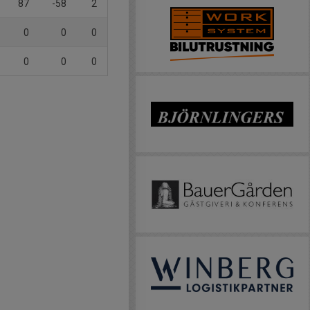
87
-58
2
0
0
0
0
0
0