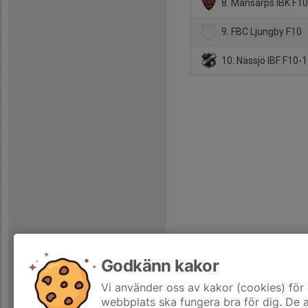
8. Månsarps IBK F1
9. FBC Ljungby F10
10. Nässjö IBF F10-
Godkänn kakor
Vi använder oss av kakor (cookies) för 
webbplats ska fungera bra för dig. De