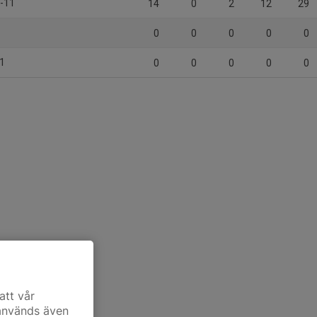
0-11
14
0
2
12
29
0
0
0
0
0
11
0
0
0
0
0
att vår
 används även