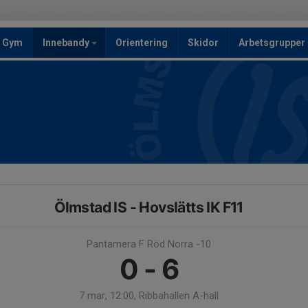
Gym
Innebandy
Orientering
Skidor
Arbetsgrupper
Ölmstad IS - Hovslätts IK F11
Pantamera F Röd Norra -10
0 - 6
7 mar, 12:00, Ribbahallen A-hall