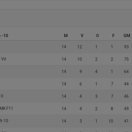
 -10
M
V
O
F
GM
1
14
12
1
1
93
 Vit
14
10
2
2
75
14
9
4
1
64
1
14
6
1
7
44
10
14
4
3
7
46
 MK F11
14
4
2
8
49
09-10
14
3
1
10
41