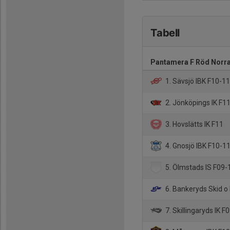
Tabell
Pantamera F Röd Norra
1. Sävsjö IBK F10-1
2. Jönköpings IK F11
3. Hovslätts IK F11
4. Gnosjö IBK F10-1
5. Ölmstads IS F09-
6. Bankeryds Skid o
7. Skillingaryds IK F