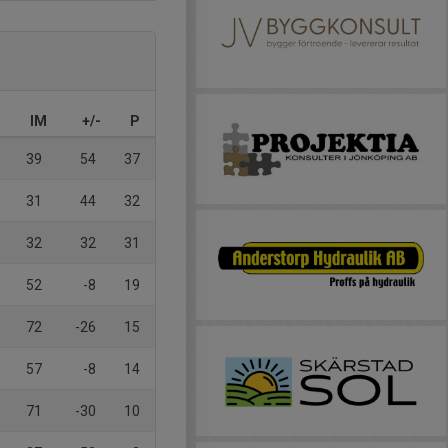
IM
+/-
P
39
54
37
31
44
32
32
32
31
52
-8
19
72
-26
15
57
-8
14
71
-30
10