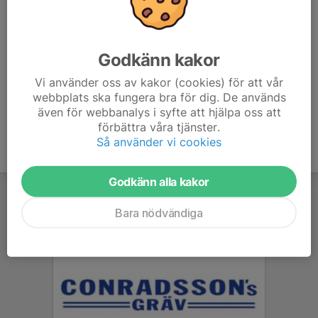
Mobil visas bara för inloggade
E-post visas bara för inloggade
Kerstin Gustafsson
Godkänn kakor
Lagledare
073-788 63 25
Vi använder oss av kakor (cookies) för att vår
kerstin.smile@hotmail.com
webbplats ska fungera bra för dig. De används
även för webbanalys i syfte att hjälpa oss att
förbättra våra tjänster.
Så använder vi cookies
Godkänn alla kakor
Bara nödvändiga