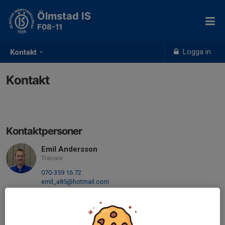
Ölmstad IS
F08-11
Logga in
Kontakt
Kontakt
Kontaktpersoner
Emil Andersson
Tränare
070-359 16 72
emil_a85@hotmail.com
Eric Rydberg
Webmaster