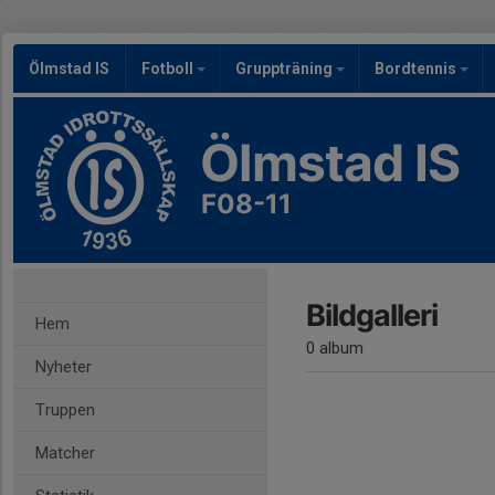
Ölmstad IS
Fotboll
Gruppträning
Bordtennis
Ölmstad IS
F08-11
Bildgalleri
Hem
0 album
Nyheter
Truppen
Matcher