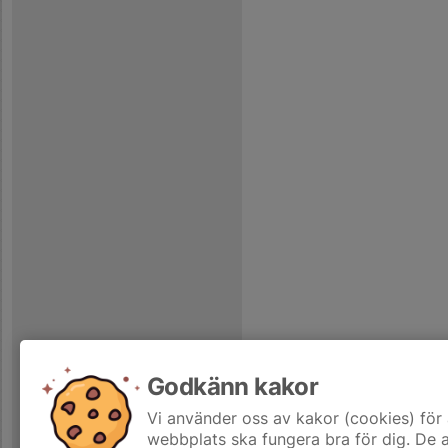
Godkänn kakor
Vi använder oss av kakor (cookies) för 
webbplats ska fungera bra för dig. De