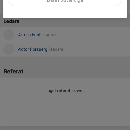
Vincent Grapesjö
Ledare
Carolin Enell
Tränare
Victor Forsberg
Tränare
Referat
Inget referat skrivet