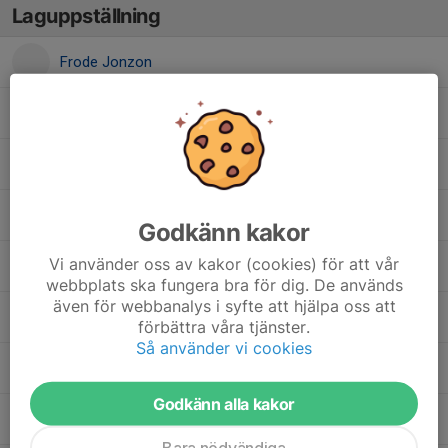
Laguppställning
Frode Jonzon
Holger Folkesson
Ian Byrén
Malte Enell
Godkänn kakor
Vi använder oss av kakor (cookies) för att vår
Nils Rydberg
webbplats ska fungera bra för dig. De används
även för webbanalys i syfte att hjälpa oss att
Olle Sönnerby
förbättra våra tjänster.
Så använder vi cookies
Sigge Söderqvist
Godkänn alla kakor
Sigge Östlund
Bara nödvändiga