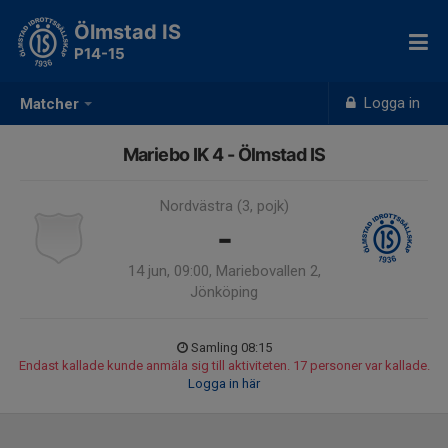
Ölmstad IS
P14-15
Logga in
Matcher
Mariebo IK 4 - Ölmstad IS
Nordvästra (3, pojk)
-
14 jun, 09:00, Mariebovallen 2,
Jönköping
Samling 08:15
Endast kallade kunde anmäla sig till aktiviteten. 17 personer var kallade.
Logga in här