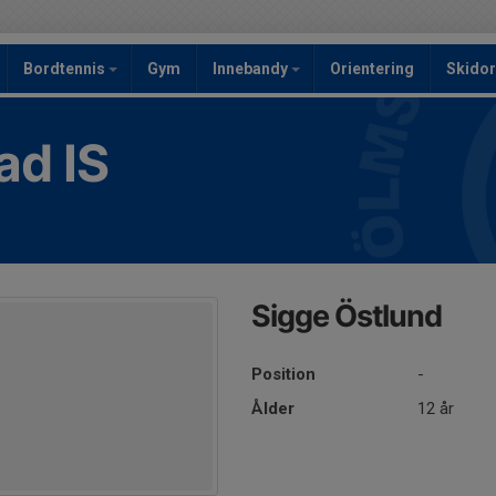
Bordtennis
Gym
Innebandy
Orientering
Skidor
ad IS
Sigge Östlund
Position
-
Ålder
12 år