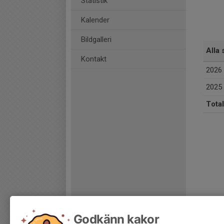
Statistik
Kalender
Bildgalleri
Alla 
Kontakt
2026
2025
Total
Godkänn kakor