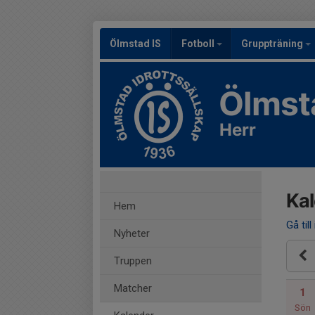
Ölmstad IS
Fotboll
Gruppträning
Ölmst
Herr
Ka
Hem
Gå till
Nyheter
Truppen
Matcher
1
Sön