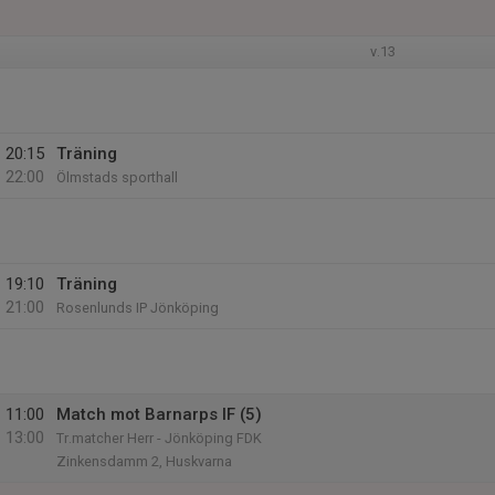
v.13
20:15
Träning
22:00
Ölmstads sporthall
19:10
Träning
21:00
Rosenlunds IP Jönköping
11:00
Match mot Barnarps IF (5)
13:00
Tr.matcher Herr - Jönköping FDK
Zinkensdamm 2, Huskvarna