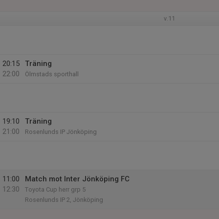
v.11
20:15
Träning
22:00
Ölmstads sporthall
19:10
Träning
21:00
Rosenlunds IP Jönköping
11:00
Match mot Inter Jönköping FC
12:30
Toyota Cup herr grp 5
Rosenlunds IP 2, Jönköping