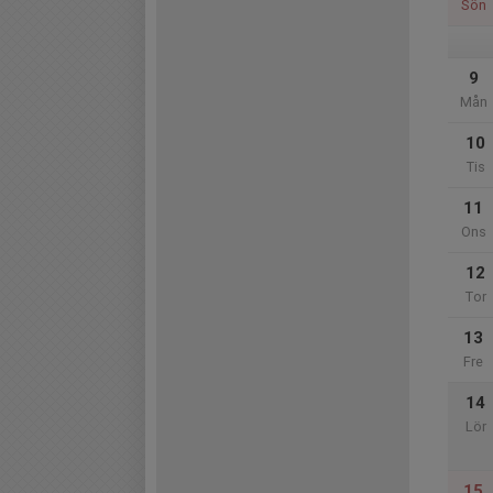
Sön
9
Mån
10
Tis
11
Ons
12
Tor
13
Fre
14
Lör
15