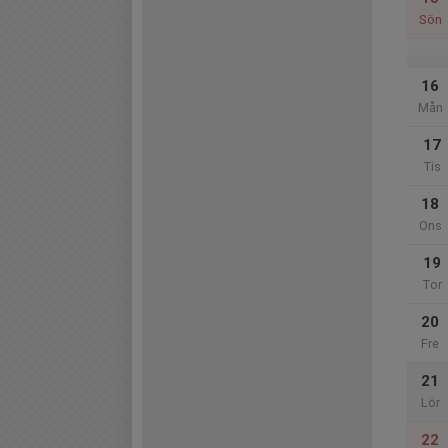
Sön
16
Mån
17
Tis
18
Ons
19
Tor
20
Fre
21
Lör
22