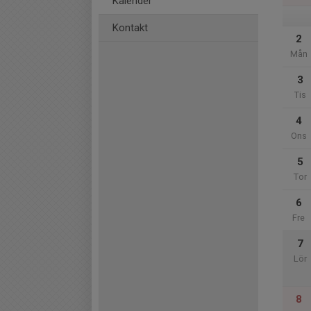
Kalender
Kontakt
2
Mån
3
Tis
4
Ons
5
Tor
6
Fre
7
Lör
8