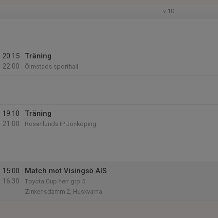
v.10
20:15
Träning
22:00
Ölmstads sporthall
19:10
Träning
21:00
Rosenlunds IP Jönköping
15:00
Match mot Visingsö AIS
16:30
Toyota Cup herr grp 5
Zinkensdamm 2, Huskvarna