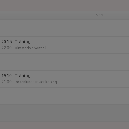
v.12
20:15
Träning
22:00
Ölmstads sporthall
19:10
Träning
21:00
Rosenlunds IP Jönköping