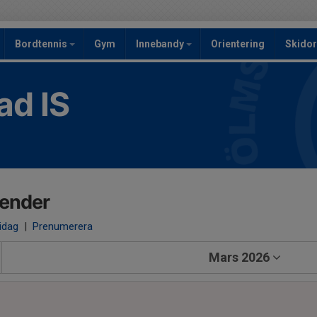
Bordtennis
Gym
Innebandy
Orientering
Skidor
ad IS
lender
 idag
|
Prenumerera
Mars 2026