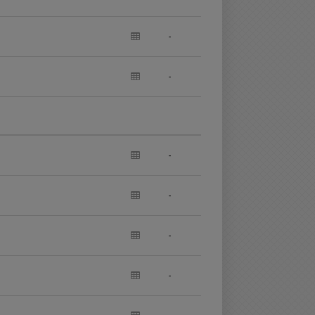
-
-
-
-
-
-