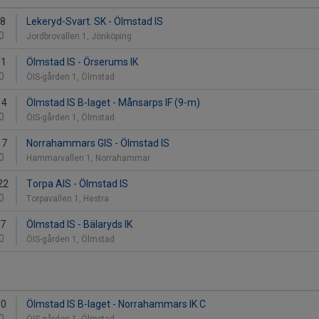
8
Lekeryd-Svart. SK - Ölmstad IS
0
Jordbrovallen 1, Jönköping
11
Ölmstad IS - Örserums IK
0
ÖIS-gården 1, Ölmstad
14
Ölmstad IS B-laget - Månsarps IF (9-m)
0
ÖIS-gården 1, Ölmstad
17
Norrahammars GIS - Ölmstad IS
0
Hammarvallen 1, Norrahammar
22
Torpa AIS - Ölmstad IS
0
Torpavallen 1, Hestra
27
Ölmstad IS - Bälaryds IK
0
ÖIS-gården 1, Ölmstad
30
Ölmstad IS B-laget - Norrahammars IK C
0