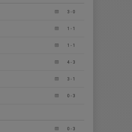
3
-
0
1
-
1
1
-
1
4
-
3
3
-
1
0
-
3
0
-
3