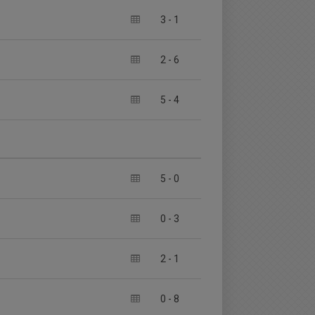
3
-
1
2
-
6
5
-
4
5
-
0
0
-
3
2
-
1
0
-
8