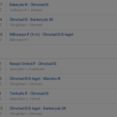
17
Bälaryds IK - Ölmstad IS
0
Tallåsens IP 1, Bälaryd
24
Ölmstad IS - Bankeryds SK
5
ÖIS-gården 1, Ölmstad
26
Månsarps IF (9-m) - Ölmstad IS B-laget
0
Månsarps IP 1
2
Nässjö United IF - Ölmstad IS
0
Sjöavallen 1, Fredriksdal
3
Ölmstad IS B-laget - Mariebo IK
0
ÖIS-gården 1, Ölmstad
8
Tenhults IF - Ölmstad IS
0
Kabevallen 2, Tenhult
10
Ölmstad IS B-laget - Bankeryds SK
0
ÖIS-gården 1, Ölmstad