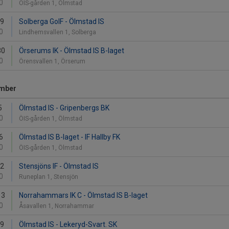
0
ÖIS-gården 1, Ölmstad
29
Solberga GoIF - Ölmstad IS
0
Lindhemsvallen 1, Solberga
30
Örserums IK - Ölmstad IS B-laget
0
Örensvallen 1, Örserum
mber
5
Ölmstad IS - Gripenbergs BK
0
ÖIS-gården 1, Ölmstad
6
Ölmstad IS B-laget - IF Hallby FK
0
ÖIS-gården 1, Ölmstad
12
Stensjöns IF - Ölmstad IS
0
Runeplan 1, Stensjön
13
Norrahammars IK C - Ölmstad IS B-laget
0
Åsavallen 1, Norrahammar
19
Ölmstad IS - Lekeryd-Svart. SK