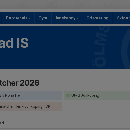
Bordtennis
Gym
Innebandy
Orientering
Skidor
ad IS
tcher 2026
v 5 Norra Herr
Utv B Jönköping
.matcher Herr - Jönköping FDK
ari