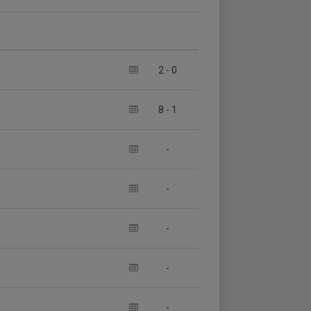
2
-
0
8
-
1
-
-
-
-
-