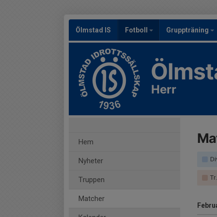
Ölmstad IS
Fotboll
Gruppträning
Ölmst
Herr
Ma
Hem
Di
Nyheter
Tr
Truppen
Matcher
Febru