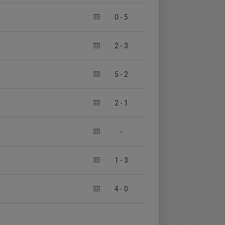
0
-
5
2
-
3
5
-
2
2
-
1
-
1
-
3
4
-
0