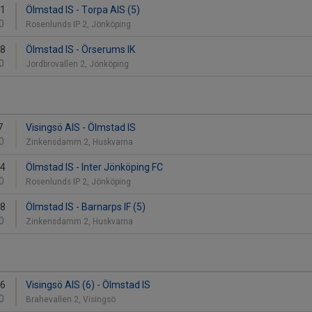
21
Ölmstad IS - Torpa AIS (5)
0
Rosenlunds IP 2, Jönköping
28
Ölmstad IS - Örserums IK
0
Jordbrovallen 2, Jönköping
7
Visingsö AIS - Ölmstad IS
0
Zinkensdamm 2, Huskvarna
14
Ölmstad IS - Inter Jönköping FC
0
Rosenlunds IP 2, Jönköping
28
Ölmstad IS - Barnarps IF (5)
0
Zinkensdamm 2, Huskvarna
6
Visingsö AIS (6) - Ölmstad IS
0
Brahevallen 2, Visingsö