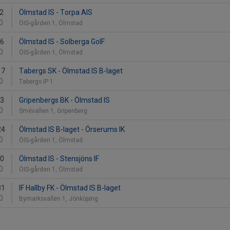
12
Ölmstad IS - Torpa AIS
0
ÖIS-gården 1, Ölmstad
16
Ölmstad IS - Solberga GoIF
0
ÖIS-gården 1, Ölmstad
17
Tabergs SK - Ölmstad IS B-laget
0
Tabergs IP 1
23
Gripenbergs BK - Ölmstad IS
0
Smévallen 1, Gripenberg
24
Ölmstad IS B-laget - Örserums IK
0
ÖIS-gården 1, Ölmstad
30
Ölmstad IS - Stensjöns IF
0
ÖIS-gården 1, Ölmstad
31
IF Hallby FK - Ölmstad IS B-laget
0
Bymarksvallen 1, Jönköping