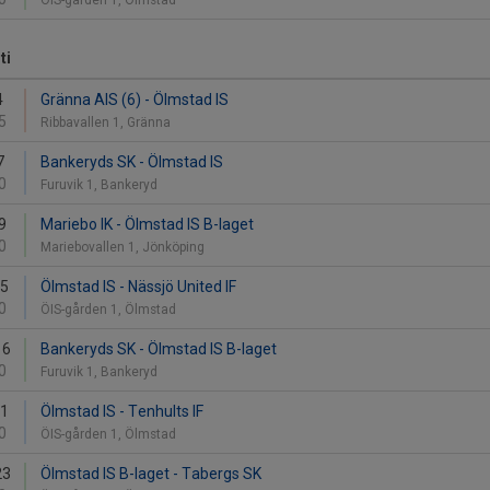
ÖIS-gården 1, Ölmstad
ti
4
Gränna AIS (6) - Ölmstad IS
5
Ribbavallen 1, Gränna
7
Bankeryds SK - Ölmstad IS
0
Furuvik 1, Bankeryd
9
Mariebo IK - Ölmstad IS B-laget
0
Mariebovallen 1, Jönköping
15
Ölmstad IS - Nässjö United IF
0
ÖIS-gården 1, Ölmstad
16
Bankeryds SK - Ölmstad IS B-laget
0
Furuvik 1, Bankeryd
21
Ölmstad IS - Tenhults IF
0
ÖIS-gården 1, Ölmstad
23
Ölmstad IS B-laget - Tabergs SK