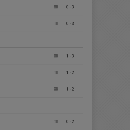
0
-
3
0
-
3
1
-
3
1
-
2
1
-
2
0
-
2