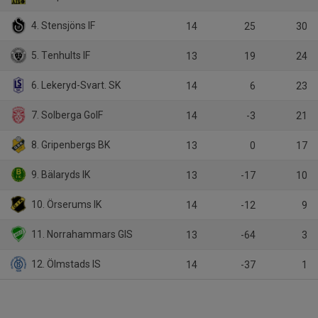
4. Stensjöns IF
14
25
30
5. Tenhults IF
13
19
24
6. Lekeryd-Svart. SK
14
6
23
7. Solberga GoIF
14
-3
21
8. Gripenbergs BK
13
0
17
9. Bälaryds IK
13
-17
10
10. Örserums IK
14
-12
9
11. Norrahammars GIS
13
-64
3
12. Ölmstads IS
14
-37
1