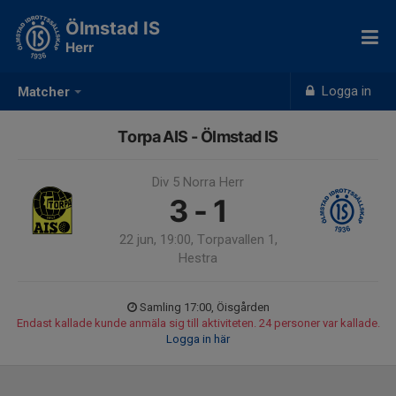
Ölmstad IS
Herr
Logga in
Matcher
Torpa AIS - Ölmstad IS
Div 5 Norra Herr
3 - 1
22 jun, 19:00, Torpavallen 1,
Hestra
Samling 17:00, Öisgården
Endast kallade kunde anmäla sig till aktiviteten. 24 personer var kallade.
Logga in här