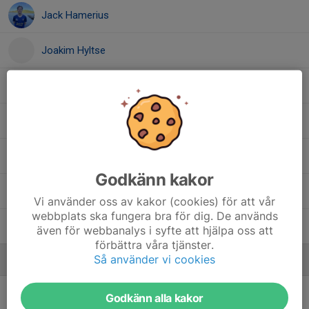
Jack Hamerius
Joakim Hyltse
Melvin Öblom
Mio Tryggmer
Mårten Rydberg
Godkänn kakor
Oliver Grahn Gustavsson
Vi använder oss av kakor (cookies) för att vår
webbplats ska fungera bra för dig. De används
Romeo Rezapoori
även för webbanalys i syfte att hjälpa oss att
förbättra våra tjänster.
Så använder vi cookies
Ledare
Caspher Wänndahl
Chef materialare
Godkänn alla kakor