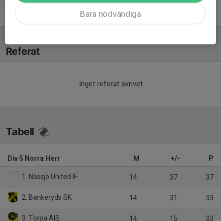
Bara nödvändiga
Viktor Blixt
Tränare
Referat
Inget referat skrivet
Tabell
Div 5 Norra Herr
M
+/-
P
1. Nässjö United IF
14
37
37
2. Bankeryds SK
14
31
33
3. Torpa AIS
14
15
33