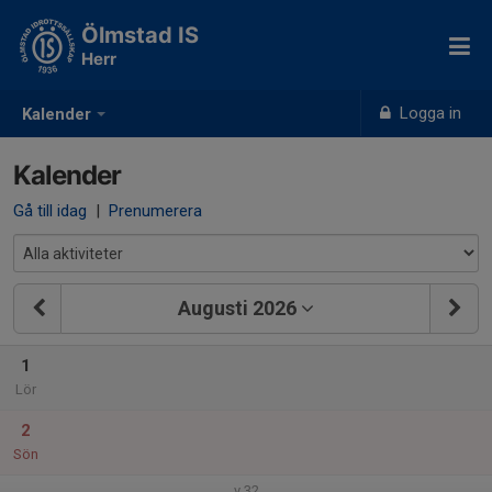
Ölmstad IS
Herr
Logga in
Kalender
Kalender
Gå till idag
|
Prenumerera
Augusti 2026
1
Lör
2
Sön
v.32