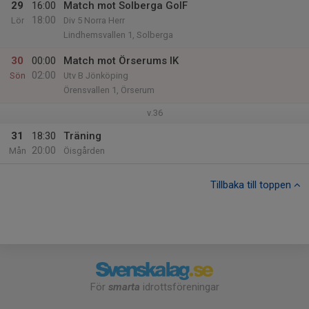
29
16:00
Match mot Solberga GoIF
18:00
Lör
Div 5 Norra Herr
Lindhemsvallen 1, Solberga
30
00:00
Match mot Örserums IK
02:00
Sön
Utv B Jönköping
Örensvallen 1, Örserum
v.36
31
18:30
Träning
20:00
Mån
Öisgården
Tillbaka till toppen
För
smarta
idrottsföreningar