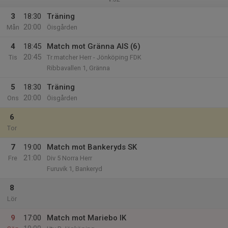
3
18:30
Träning
20:00
Mån
Öisgården
4
18:45
Match mot Gränna AIS (6)
20:45
Tis
Tr.matcher Herr - Jönköping FDK
Ribbavallen 1, Gränna
5
18:30
Träning
20:00
Ons
Öisgården
6
Tor
7
19:00
Match mot Bankeryds SK
21:00
Fre
Div 5 Norra Herr
Furuvik 1, Bankeryd
8
Lör
9
17:00
Match mot Mariebo IK