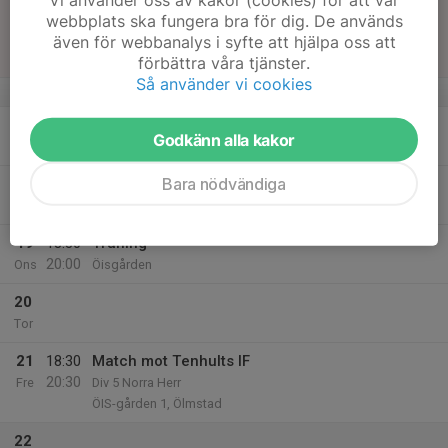
16
17:00
Match mot Bankeryds SK
webbplats ska fungera bra för dig. De används
19:00
Sön
Utv B Jönköping
även för webbanalys i syfte att hjälpa oss att
Furuvik 1, Bankeryd
förbättra våra tjänster.
Så använder vi cookies
v.34
17
18:30
Träning
Godkänn alla kakor
20:00
Mån
Öisgården
Bara nödvändiga
18
Tis
19
18:30
Träning
20:00
Ons
Öisgården
20
Tor
21
18:30
Match mot Tenhults IF
20:30
Fre
Div 5 Norra Herr
ÖIS-gården 1, Ölmstad
22