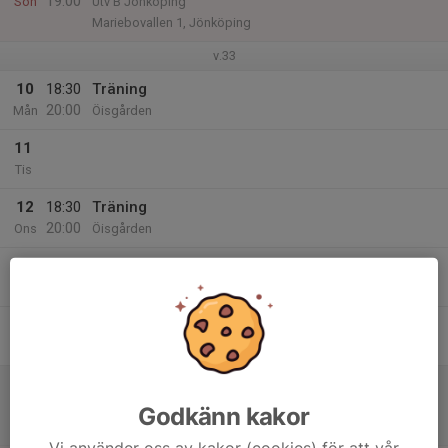
19:00
Sön
Utv B Jönköping
Mariebovallen 1, Jönköping
v.33
10
18:30
Träning
20:00
Mån
Öisgården
11
Tis
12
18:30
Träning
20:00
Ons
Öisgården
13
Tor
14
Fre
15
16:00
Match mot Nässjö United IF
18:00
Lör
Div 5 Norra Herr
Godkänn kakor
ÖIS-gården 1, Ölmstad
Vi använder oss av kakor (cookies) för att vår