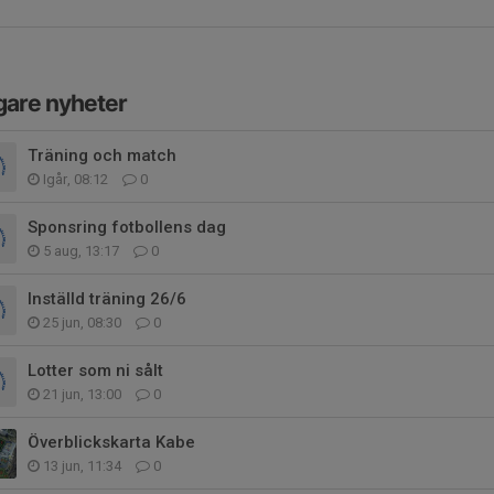
gare nyheter
Träning och match
Igår, 08:12
0
Sponsring fotbollens dag
5 aug, 13:17
0
Inställd träning 26/6
25 jun, 08:30
0
Lotter som ni sålt
21 jun, 13:00
0
Överblickskarta Kabe
13 jun, 11:34
0