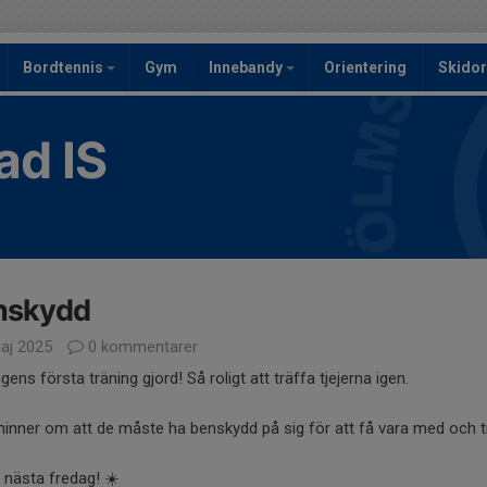
Bordtennis
Gym
Innebandy
Orientering
Skidor
ad IS
nskydd
aj 2025
0 kommentarer
ens första träning gjord! Så roligt att träffa tjejerna igen.
inner om att de måste ha benskydd på sig för att få vara med och 
 nästa fredag! ☀️