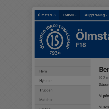
Ölmstad IS
Fotboll
Gruppträning
Ölmst
F18
Be
Hem
2 m
Nyheter
Säsong
Truppen
Vi påm
Matcher
Vi ses