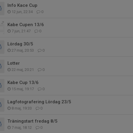
Info Kace Cup
12 jun, 22:34
0
Kabe Cupen 13/6
7 jun, 21:47
0
Lördag 30/5
27 maj, 20:53
0
Lotter
22 maj, 20:21
0
Kabe Cup 13/6
15 maj, 19:17
0
Lagfotografering Lördag 23/5
8 maj, 19:33
0
Träningstart fredag 8/5
7 maj, 18:12
0